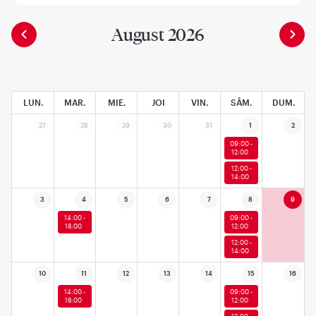
August 2026
LUN.
MAR.
MIE.
JOI
VIN.
SÂM.
DUM.
27
28
29
30
31
1
2
09:00 -
12:00
12:00 -
14:00
3
4
5
6
7
8
9
14:00 -
09:00 -
18:00
12:00
12:00 -
14:00
10
11
12
13
14
15
16
14:00 -
09:00 -
18:00
12:00