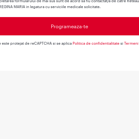
letarea formularului de mai sus sunt de acord sa fiu contactat/a de catre Retea
REGINA MARIA in legatura cu serviciile medicale solicitate.
e este protejat de reCAPTCHA si se aplica
Politica de confidentialitate
si
Termeni 