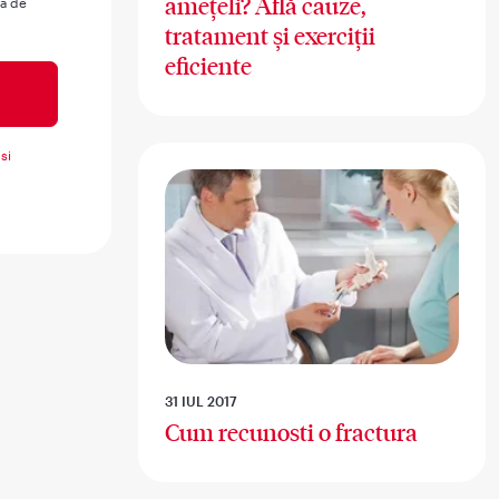
amețeli? Află cauze,
ua de
tratament și exerciții
eficiente
si
31 IUL 2017
Cum recunosti o fractura