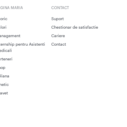
EGINA MARIA
CONTACT
toric
Suport
lori
Chestionar de satisfactie
anagement
Cariere
ternship pentru Asistenti
Contact
dicali
rteneri
hop
liana
netic
avet