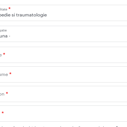
itate
edie si traumatologie
gatie
iuna -
e
ume
on
l