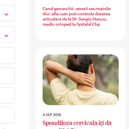
Cand genunchii, umerii sau mainile
dor: afla cum poti controla durerea
articulara de la Dr. Sergiu Stancu,
medic ortoped la Spitalul Cluj
4 SEP 2019
Spondiloza cervicală îți dă