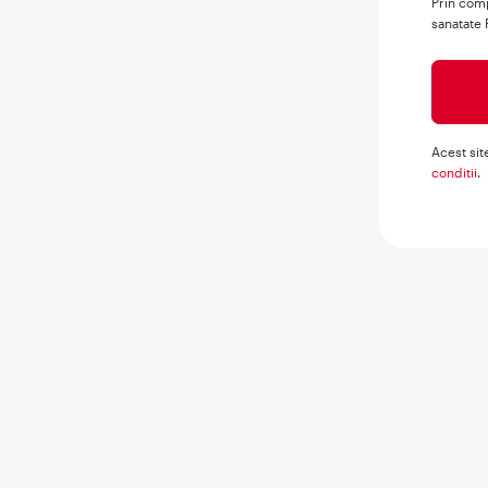
Prin comp
sanatate 
Acest sit
conditii
.