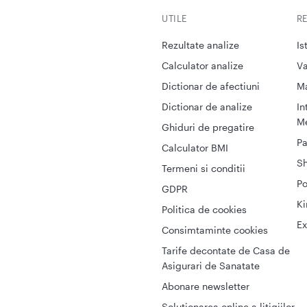
UTILE
R
Rezultate analize
Is
Calculator analize
Va
Dictionar de afectiuni
M
Dictionar de analize
In
Me
Ghiduri de pregatire
Pa
Calculator BMI
S
Termeni si conditii
Po
GDPR
Ki
Politica de cookies
Ex
Consimtaminte cookies
Tarife decontate de Casa de
Asigurari de Sanatate
Abonare newsletter
Solutionarea online a litigiilor