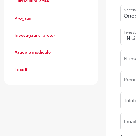
Curriculum Vitae
Special
Ortop
Program
Investi
Investigatii si preturi
- Nic
Articole medicale
Num
Locatii
Pren
Telef
Emai