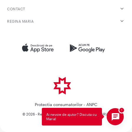
CONTACT
REGINA MARIA
Protectia consumatorilor - ANPC
© 2026 - Reteaua Privata de Sanatate REGINA MARIA.
Ai nevoie de ajutor? Discuta cu
Maria!
Toate drepturile rezervate.