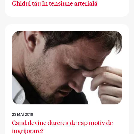
Ghidul tău în tensiune arterială
23 MAI 2016
Cand devine durerea de cap motiv de
ingrijorare?