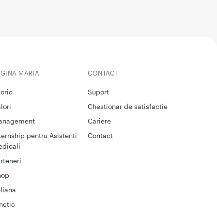
EGINA MARIA
CONTACT
toric
Suport
lori
Chestionar de satisfactie
anagement
Cariere
ternship pentru Asistenti
Contact
dicali
rteneri
hop
liana
netic