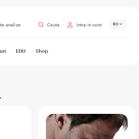
RO
te analize
Cauta
Intra in cont
uri
EDU
Shop
a