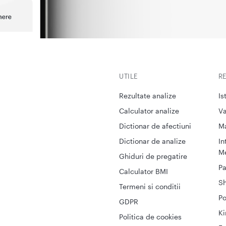
UTILE
R
Rezultate analize
Is
Calculator analize
Va
Dictionar de afectiuni
M
Dictionar de analize
In
Me
Ghiduri de pregatire
Pa
Calculator BMI
S
Termeni si conditii
Po
GDPR
Ki
Politica de cookies