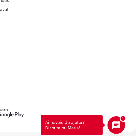
netic
avet
Ai nevoie de ajutor?
Discuta cu Maria!