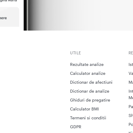
UTILE
R
Rezultate analize
Is
Calculator analize
Va
Dictionar de afectiuni
M
Dictionar de analize
In
Me
Ghiduri de pregatire
Pa
Calculator BMI
S
Termeni si conditii
Po
GDPR