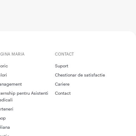
EGINA MARIA
CONTACT
toric
Suport
lori
Chestionar de satisfactie
anagement
Cariere
ternship pentru Asistenti
Contact
dicali
rteneri
hop
liana