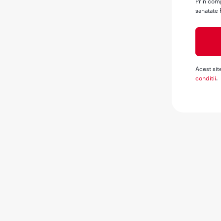
Prin comp
sanatate 
Acest sit
conditii
.