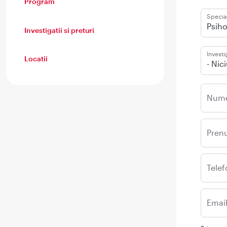
Program
Special
Psiho
Investigatii si preturi
Investi
Locatii
- Nic
Num
Pren
Telef
Emai