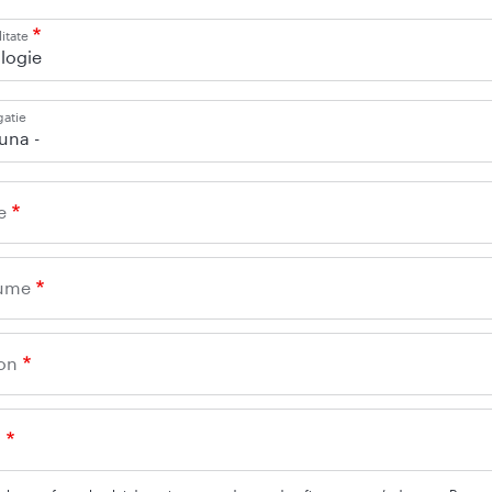
itate
logie
gatie
iuna -
e
ume
on
l