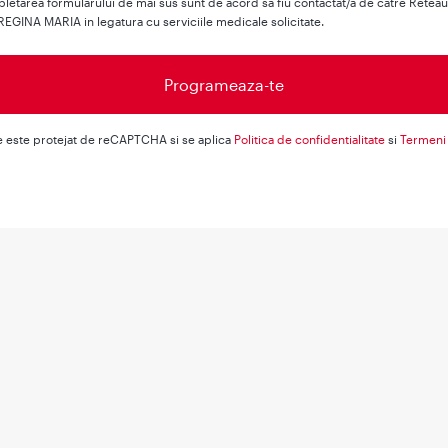
letarea formularului de mai sus sunt de acord sa fiu contactat/a de catre Retea
REGINA MARIA in legatura cu serviciile medicale solicitate.
e este protejat de reCAPTCHA si se aplica
Politica de confidentialitate
si
Termeni 