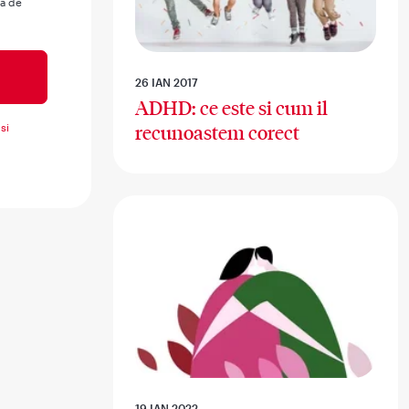
ua de
26 IAN 2017
ADHD: ce este si cum il
si
recunoastem corect
19 IAN 2022