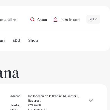
RO
te analize
Cauta
Intra in cont
uri
EDU
Shop
ana
Adresa
Ion Ionescu de la Brad nr 1A, sector 1,
Bucuresti
Telefon
021 9268
Mobil
0737.336.699