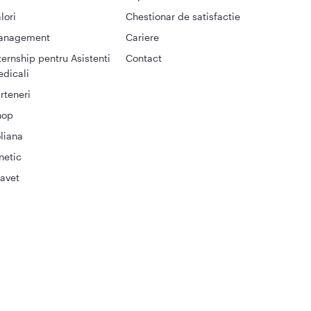
lori
Chestionar de satisfactie
anagement
Cariere
ternship pentru Asistenti
Contact
dicali
rteneri
hop
liana
netic
avet