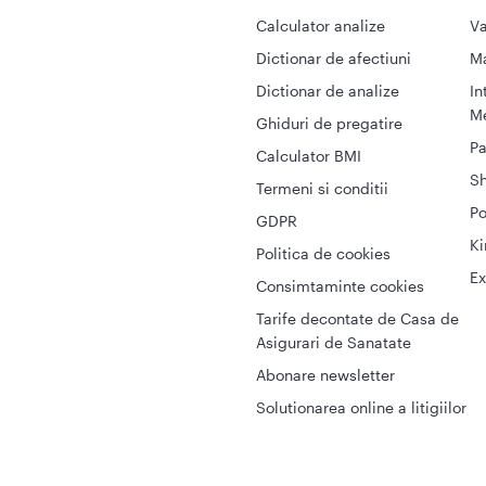
Calculator analize
Va
Dictionar de afectiuni
M
Dictionar de analize
In
Me
Ghiduri de pregatire
Pa
Calculator BMI
S
Termeni si conditii
Po
GDPR
Ki
Politica de cookies
Ex
Consimtaminte cookies
Tarife decontate de Casa de
Asigurari de Sanatate
Abonare newsletter
Solutionarea online a litigiilor