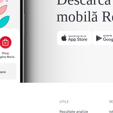
mobilă R
UTILE
R
Rezultate analize
Is