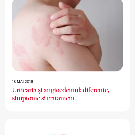
18 MAI 2016
Urticaria și angioedemul: diferențe,
simptome și tratament