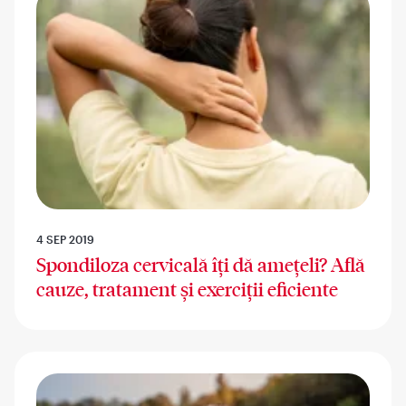
4 SEP 2019
Spondiloza cervicală îți dă amețeli? Află
cauze, tratament și exerciții eficiente