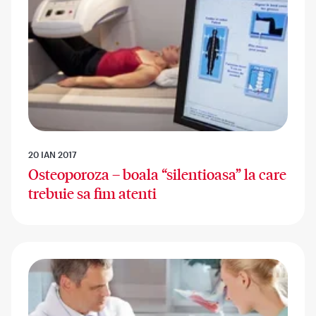
20 IAN 2017
Osteoporoza – boala “silentioasa” la care
trebuie sa fim atenti