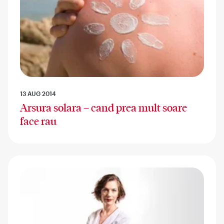
13 AUG 2014
Arsura solara – cand prea mult soare
face rau