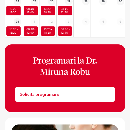
24
25
26
27
28
29
30
13:20 -
08:40 -
13:20 -
08:40 -
18:20
12:40
18:20
12:40
31
1
2
3
4
5
6
13:20 -
08:40 -
13:20 -
08:40 -
18:20
12:40
18:20
12:40
Programari la
Dr.
Miruna Robu
Solicita programare