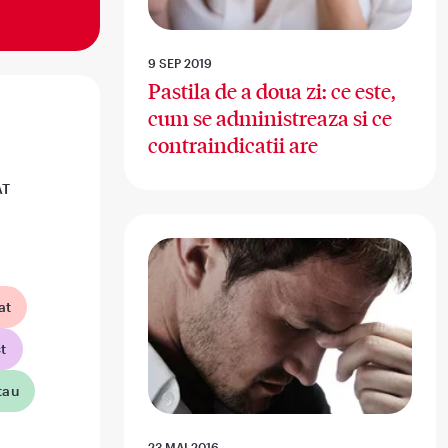
9 SEP 2019
Pastila de a doua zi: ce este,
cum se administreaza si ce
contraindicatii are
AT
at
t
tau
23 MAI 2016