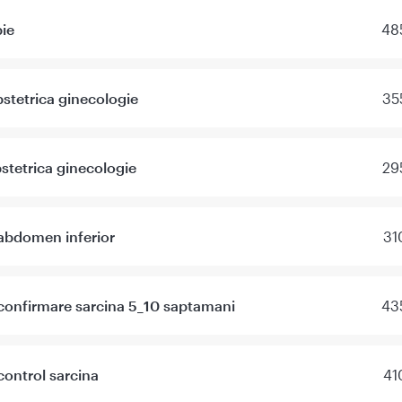
ie
48
stetrica ginecologie
35
stetrica ginecologie
29
abdomen inferior
31
confirmare sarcina 5_10 saptamani
43
control sarcina
41