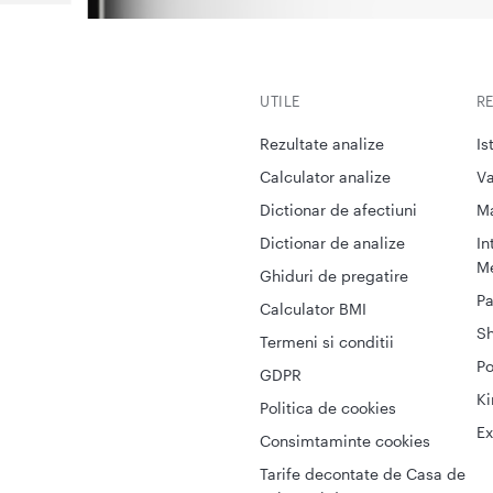
UTILE
R
Rezultate analize
Is
Calculator analize
Va
Dictionar de afectiuni
M
Dictionar de analize
In
Me
Ghiduri de pregatire
Pa
Calculator BMI
S
Termeni si conditii
Po
GDPR
Ki
Politica de cookies
Ex
Consimtaminte cookies
Tarife decontate de Casa de