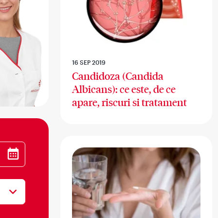
16 SEP 2019
Candidoza (Candida
Albicans): ce este, de ce
apare, riscuri si tratament