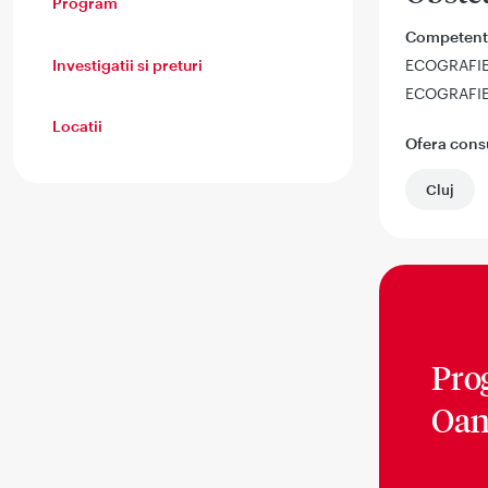
Program
Competent
Investigatii si preturi
ECOGRAFI
ECOGRAFI
Locatii
Ofera consul
Cluj
Pro
Oan