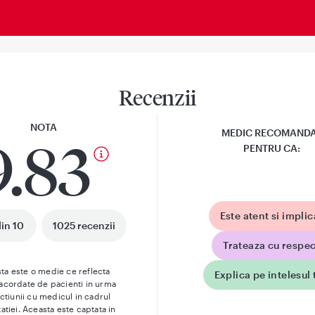
Recenzii
NOTA
MEDIC RECOMAND
9.83
PENTRU CA:
Este atent si implic
din 10
1025 recenzii
Trateaza cu respec
ta este o medie ce reflecta
Explica pe intelesul 
 acordate de pacienti in urma
actiunii cu medicul in cadrul
atiei. Aceasta este captata in