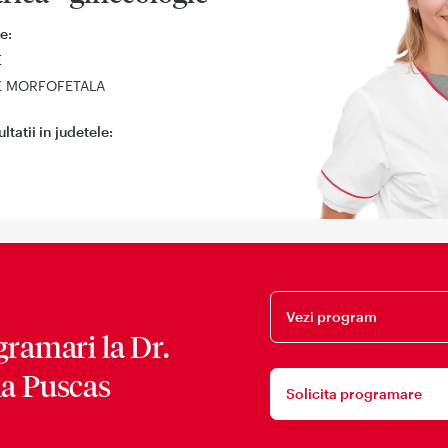
e:
E
E MORFOFETALA
tatii in judetele:
Vezi program
gramari la
Dr.
a Puscas
Solicita programare