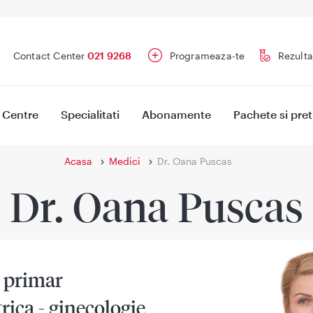
Contact Center
021 9268
Programeaza-te
Rezulta
Centre
Specialitati
Abonamente
Pachete si pret
Acasa
Medici
Dr. Oana Puscas
Dr. Oana Puscas
 primar
rica - ginecologie