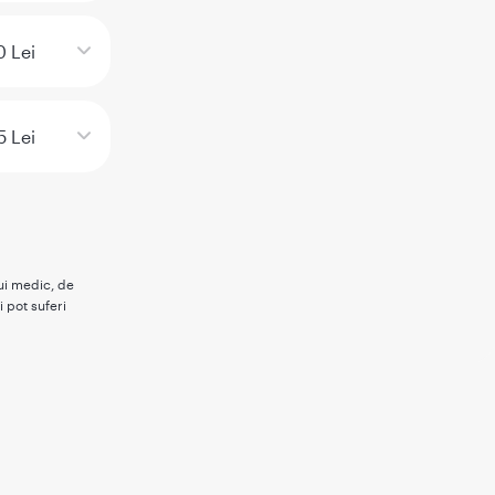
 Lei
5 Lei
rui medic, de
i pot suferi