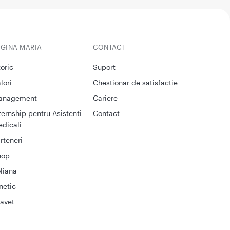
EGINA MARIA
CONTACT
toric
Suport
lori
Chestionar de satisfactie
anagement
Cariere
ternship pentru Asistenti
Contact
dicali
rteneri
hop
liana
netic
avet