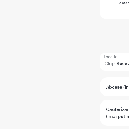
siste
Locatie
Abcese (inc
Cauterizar
( mai putin