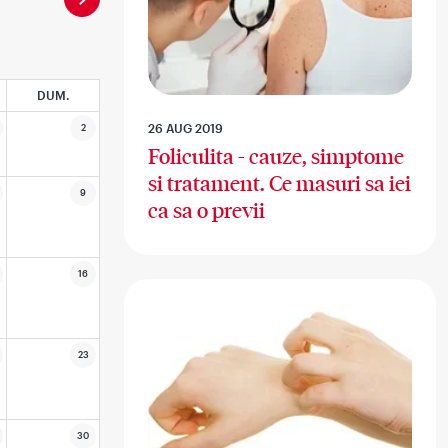
DUM.
26 AUG 2019
2
Foliculita - cauze, simptome
si tratament. Ce masuri sa iei
9
ca sa o previi
16
23
30