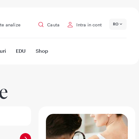
RO
te analize
Cauta
Intra in cont
uri
EDU
Shop
e