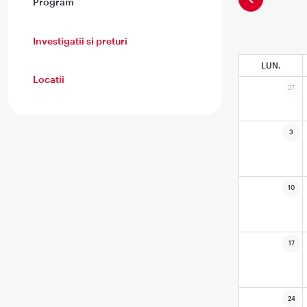
Program
Investigatii si preturi
LUN.
Locatii
27
3
10
17
24