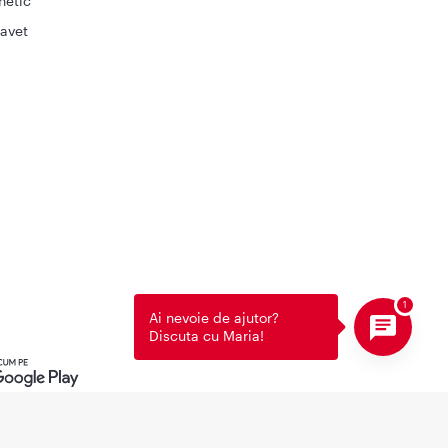
netic
avet
Ai nevoie de ajutor?
Discuta cu Maria!