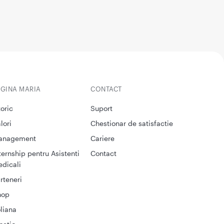
EGINA MARIA
CONTACT
toric
Suport
lori
Chestionar de satisfactie
anagement
Cariere
ternship pentru Asistenti
Contact
dicali
rteneri
hop
liana