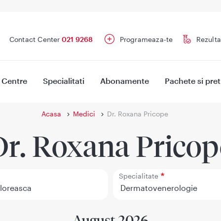
Contact Center
021 9268
Programeaza-te
Rezulta
Centre
Specialitati
Abonamente
Pachete si pret
Acasa
Medici
Dr. Roxana Pricope
Dr. Roxana Pricop
Specialitate
August 2026