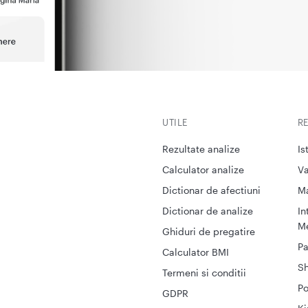
UTILE
R
Rezultate analize
Is
Calculator analize
Va
Dictionar de afectiuni
M
Dictionar de analize
In
Me
Ghiduri de pregatire
Pa
Calculator BMI
S
Termeni si conditii
Po
GDPR