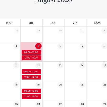
MAR.
MIE.
JOI
VIN.
SÂM.
28
29
30
31
1
4
5
6
7
8
09:00 - 12:00
12:00 - 14:00
11
12
13
14
15
09:00 - 12:00
12:00 - 14:00
18
19
20
21
22
09:00 - 12:00
12:00 - 14:00
25
26
27
28
29