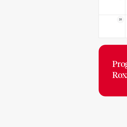
31
Pro
Rox