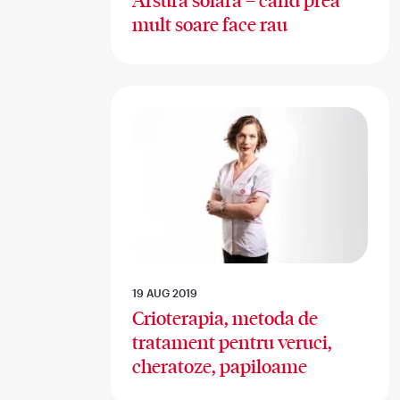
Arsura solara – cand prea
mult soare face rau
19 AUG 2019
Crioterapia, metoda de
tratament pentru veruci,
cheratoze, papiloame