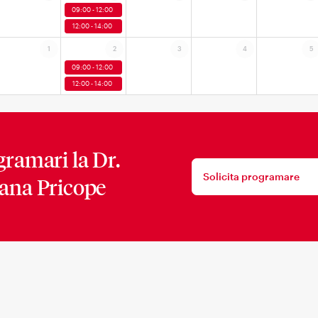
09:00 - 12:00
12:00 - 14:00
1
2
3
4
5
09:00 - 12:00
12:00 - 14:00
gramari la
Dr.
Solicita programare
ana Pricope