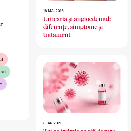
18 MAI 2016
Urticaria și angioedemul:
AT
diferențe, simptome și
tratament
at
tau
t
8 IAN 2021