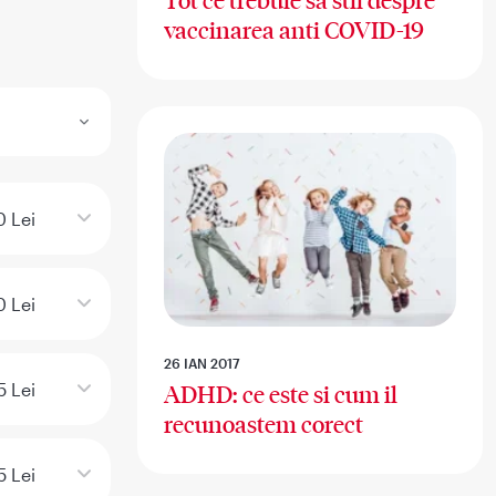
Tot ce trebuie sa stii despre
vaccinarea anti COVID-19
0 Lei
0 Lei
26 IAN 2017
5 Lei
ADHD: ce este si cum il
recunoastem corect
5 Lei