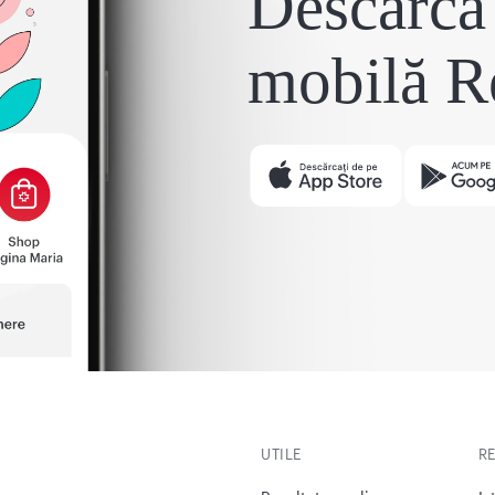
Descarcă 
mobilă R
UTILE
R