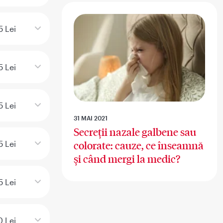
5 Lei
5 Lei
5 Lei
31 MAI 2021
Secreții nazale galbene sau
5 Lei
colorate: cauze, ce înseamnă
și când mergi la medic?
5 Lei
 Lei