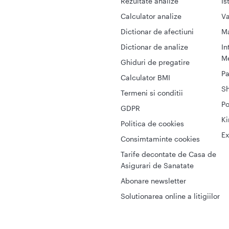
Rezultate analize
Is
Calculator analize
Va
Dictionar de afectiuni
M
Dictionar de analize
In
Me
Ghiduri de pregatire
Pa
Calculator BMI
S
Termeni si conditii
Po
GDPR
Ki
Politica de cookies
Ex
Consimtaminte cookies
Tarife decontate de Casa de
Asigurari de Sanatate
Abonare newsletter
Solutionarea online a litigiilor