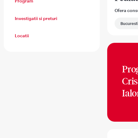
Program
Ofera consul
Investigatii si preturi
Bucurest
Locatii
Pro
Cri
Ial