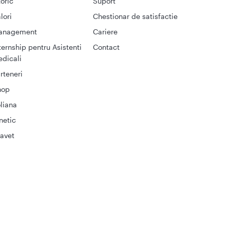
toric
Suport
lori
Chestionar de satisfactie
anagement
Cariere
ternship pentru Asistenti
Contact
dicali
rteneri
hop
liana
netic
avet