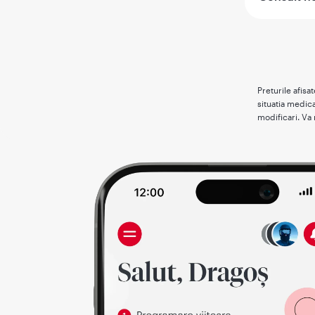
Preturile afisa
situatia medica
modificari. Va 