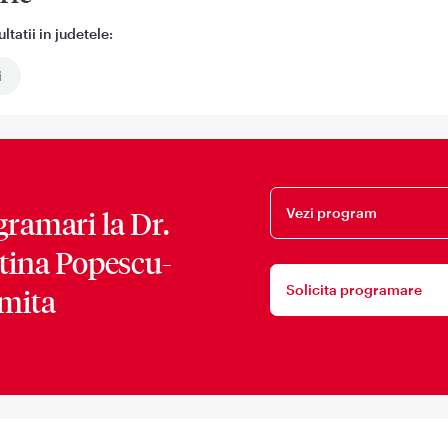
tatii in judetele:
i
Vezi program
gramari la
Dr.
stina Popescu-
Solicita programare
omita