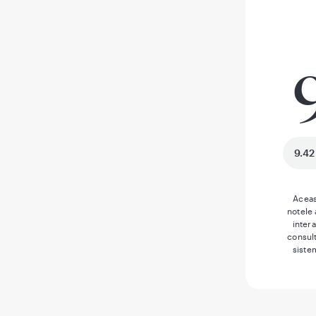
9.42
Aceas
notele
inter
consult
siste