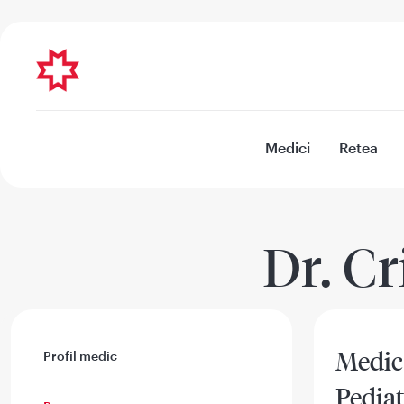
Medici
Retea
Dr. C
Medic
Profil medic
Pediat