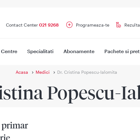
Contact Center
021 9268
Programeaza-te
Rezulta
Centre
Specialitati
Abonamente
Pachete si pret
Acasa
Medici
Dr. Cristina Popescu-Ialomita
ristina Popescu-Ia
 primar
rie