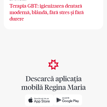
Terapia GBT: igienizarea dentară
modernă, blândă, fără stres și fără
durere
Descarcă aplicația
mobilă Regina Maria