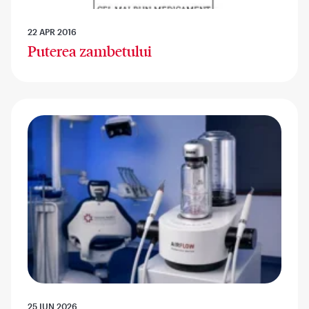
22 APR 2016
Puterea zambetului
25 IUN 2026