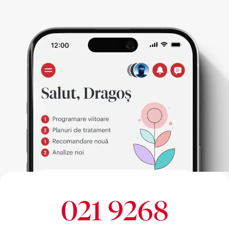
021 9268