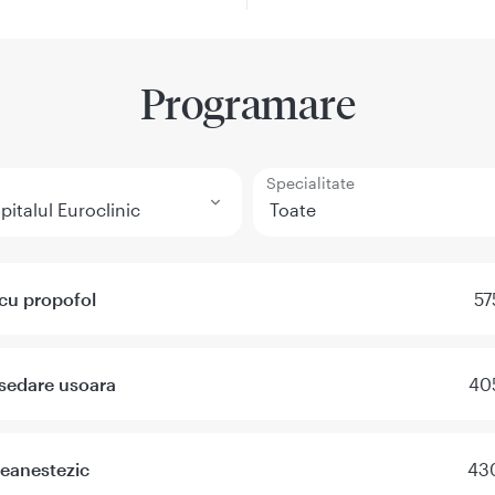
Programare
Specialitate
cu propofol
57
 sedare usoara
405
reanestezic
430