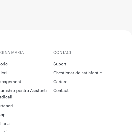
EGINA MARIA
CONTACT
toric
Suport
lori
Chestionar de satisfactie
anagement
Cariere
ternship pentru Asistenti
Contact
dicali
rteneri
hop
liana