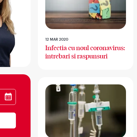
12 MAR 2020
Infectia cu noul coronavirus:
intrebari si raspunsuri