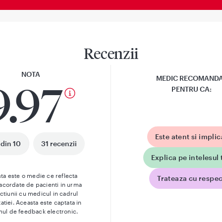
Recenzii
NOTA
MEDIC RECOMAND
9.97
PENTRU CA:
Este atent si implic
 din 10
31 recenzii
Explica pe intelesul 
ta este o medie ce reflecta
Trateaza cu respec
 acordate de pacienti in urma
actiunii cu medicul in cadrul
atiei. Aceasta este captata in
mul de feedback electronic.