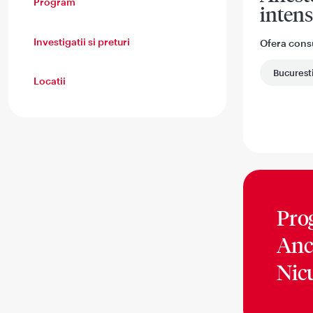
Program
intens
Investigatii si preturi
Ofera consul
Bucurest
Locatii
Pro
Anc
Nic