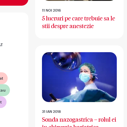
11 NOI 2016
5 lucruri pe care trebuie sa le
stii despre anestezie
AT
at
tau
t
31 IAN 2018
Sonda nazogastrica – rolul ei