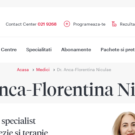
Contact Center
021 9268
Programeaza-te
Rezulta
Centre
Specialitati
Abonamente
Pachete si pret
Acasa
Medici
Dr. Anca-Florentina Niculae
nca-Florentina N
specialist
zie si terapie