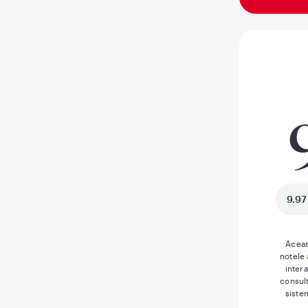
9.97
Aceas
notele
inter
consult
siste