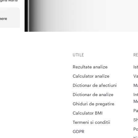
UTILE
R
Rezultate analize
Is
Calculator analize
Va
Dictionar de afectiuni
M
Dictionar de analize
In
Me
Ghiduri de pregatire
Pa
Calculator BMI
S
Termeni si conditii
Po
GDPR