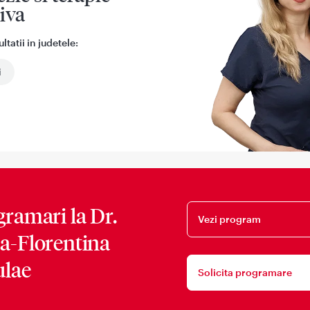
iva
tatii in judetele:
i
gramari la
Dr.
Vezi program
a-Florentina
ulae
Solicita programare