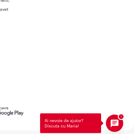
netic
avet
Ai nevoie de ajutor?
Discuta cu Maria!