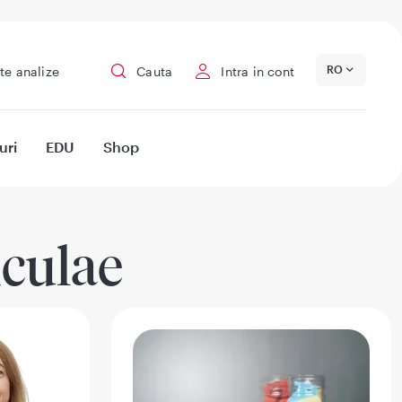
RO
te analize
Cauta
Intra in cont
uri
EDU
Shop
iculae