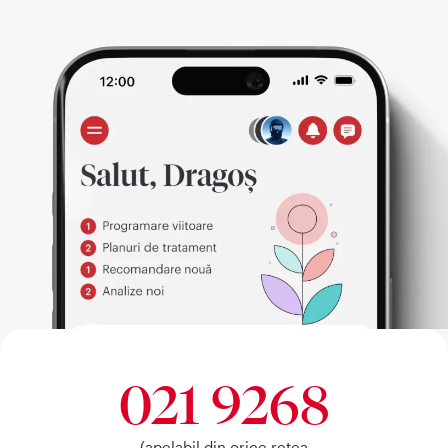
021 9268
(apelabil din orice retea