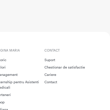
EGINA MARIA
CONTACT
toric
Suport
lori
Chestionar de satisfactie
anagement
Cariere
ternship pentru Asistenti
Contact
dicali
rteneri
hop
liana