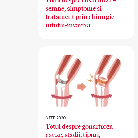
Totul despre coxartroza –
semne, simptome si
tratament prin chirurgie
minim-invaziva
3 FEB 2020
Totul despre gonartroza-
cauze, stadii, tipuri,