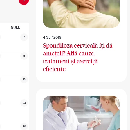
DUM.
4 SEP 2019
2
Spondiloza cervicală îți dă
amețeli? Află cauze,
9
tratament și exerciții
eficiente
16
23
30