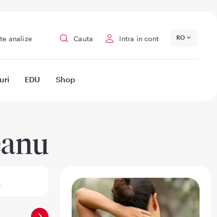
RO
te analize
Cauta
Intra in cont
uri
EDU
Shop
eanu