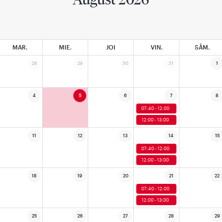
MAR.
MIE.
JOI
VIN.
SÂM.
28
29
30
31
1
4
5
6
7
8
07:40 - 12:00
12:00 - 13:00
11
12
13
14
15
07:40 - 12:00
12:00 - 13:00
18
19
20
21
22
07:40 - 12:00
12:00 - 13:00
25
26
27
28
29