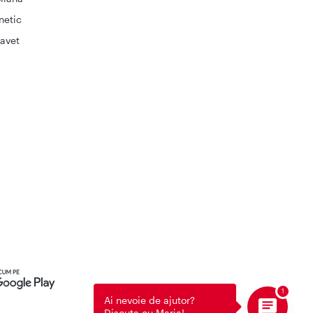
netic
avet
Ai nevoie de ajutor?
Discuta cu Maria!