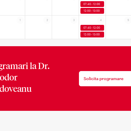
07:40 - 12:00
12:00 - 13:00
1
2
3
4
5
07:40 - 12:00
12:00 - 13:00
gramari la
Dr.
odor
Solicita programare
doveanu