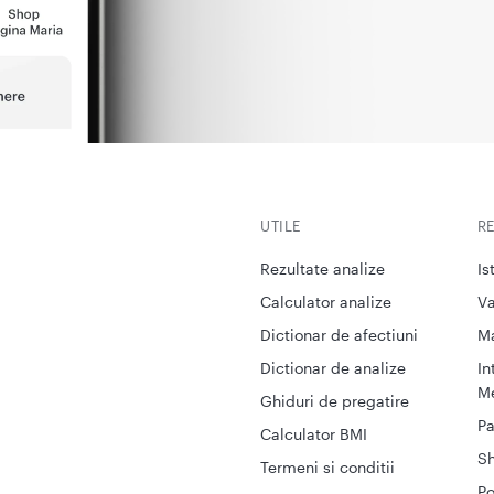
UTILE
R
Rezultate analize
Is
Calculator analize
Va
Dictionar de afectiuni
M
Dictionar de analize
In
Me
Ghiduri de pregatire
Pa
Calculator BMI
S
Termeni si conditii
Po