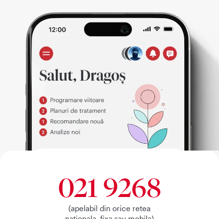
021 9268
(apelabil din orice retea
nationala, fixa sau mobila)