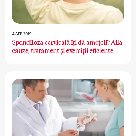
4 SEP 2019
Spondiloza cervicală îți dă amețeli? Află
cauze, tratament și exerciții eficiente