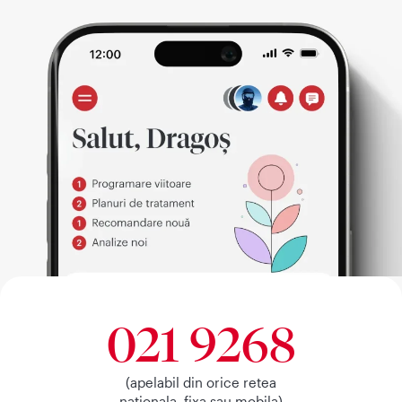
021 9268
(apelabil din orice retea
nationala, fixa sau mobila)