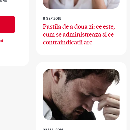
ua de
9 SEP 2019
Pastila de a doua zi: ce este,
cum se administreaza si ce
si
contraindicatii are
23 MAI 2016