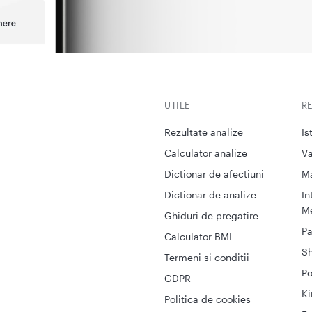
UTILE
R
Rezultate analize
Is
Calculator analize
Va
Dictionar de afectiuni
M
Dictionar de analize
In
Me
Ghiduri de pregatire
Pa
Calculator BMI
S
Termeni si conditii
Po
GDPR
Ki
Politica de cookies