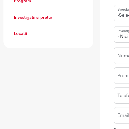
Program
Special
-Sele
Investigatii si preturi
Investi
Locatii
- Nic
Num
Pren
Telef
Emai