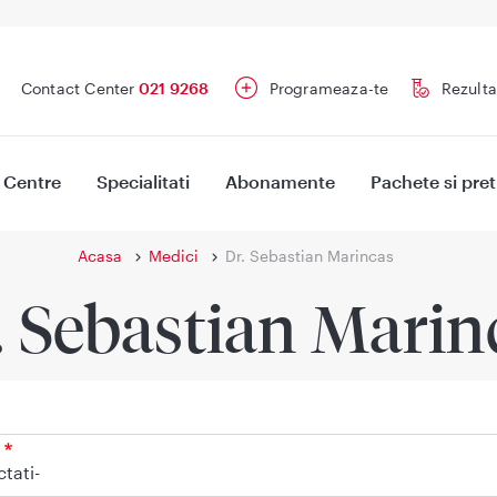
Contact Center
021 9268
Programeaza-te
Rezulta
Centre
Specialitati
Abonamente
Pachete si pret
Acasa
Medici
Dr. Sebastian Marincas
. Sebastian Marin
ctati-