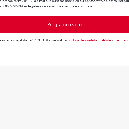
letarea formularului de mai sus sunt de acord sa fiu contactat/a de catre Retea
REGINA MARIA in legatura cu serviciile medicale solicitate.
e este protejat de reCAPTCHA si se aplica
Politica de confidentialitate
si
Termeni 