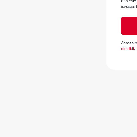
Prin comp
sanatate 
Acest sit
conditii
.