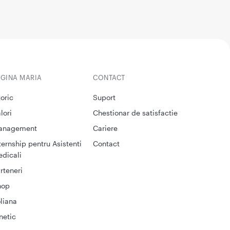
EGINA MARIA
CONTACT
toric
Suport
lori
Chestionar de satisfactie
anagement
Cariere
ternship pentru Asistenti
Contact
dicali
rteneri
hop
liana
netic