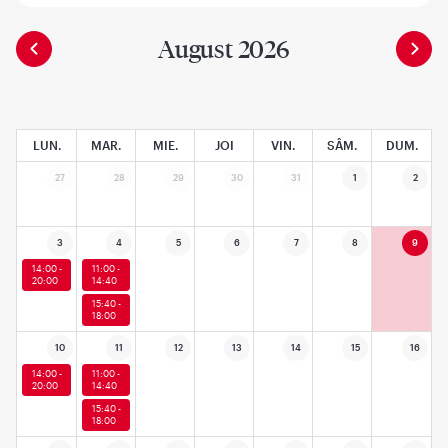
August 2026
LUN.
MAR.
MIE.
JOI
VIN.
SÂM.
DUM.
27
28
29
30
31
1
2
3
4
5
6
7
8
9
14:00 -
11:00 -
20:00
14:40
15:40 -
18:00
10
11
12
13
14
15
16
14:00 -
11:00 -
20:00
14:40
15:40 -
18:00