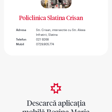
Policlinica Slatina Crisan
Adresa
Str. Crisan, intersectie cu Str. Aleea
Infratirii, Slatina
Telefon
021 9268
Mobil
0729.905.774
Descarcă aplicația
mobilă Regina Maria