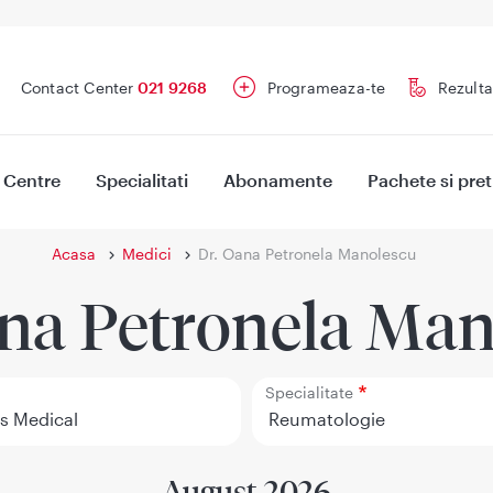
Contact Center
021 9268
Programeaza-te
Rezulta
Centre
Specialitati
Abonamente
Pachete si pret
Acasa
Medici
Dr. Oana Petronela Manolescu
ana Petronela Man
Specialitate
August 2026