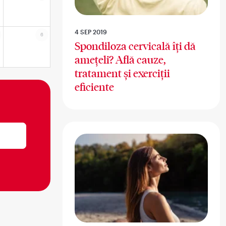
4 SEP 2019
6
Spondiloza cervicală îți dă
amețeli? Află cauze,
tratament și exerciții
eficiente