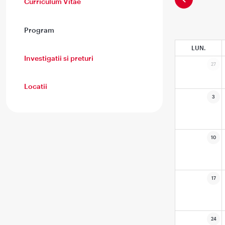
Curriculum Vitae
Program
LUN.
Investigatii si preturi
27
Locatii
3
10
17
24