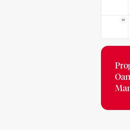
31
Pro
Oan
Man