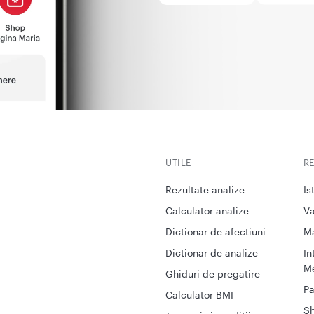
UTILE
R
Rezultate analize
Is
Calculator analize
Va
Dictionar de afectiuni
M
Dictionar de analize
In
Me
Ghiduri de pregatire
Pa
Calculator BMI
S