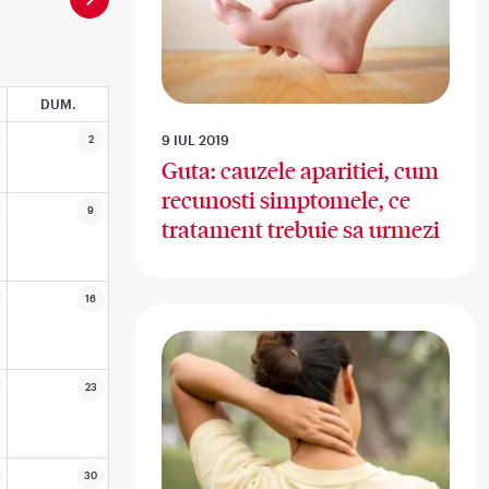
DUM.
9 IUL 2019
2
Guta: cauzele aparitiei, cum
recunosti simptomele, ce
9
tratament trebuie sa urmezi
16
23
30