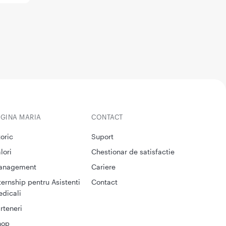
EGINA MARIA
CONTACT
toric
Suport
lori
Chestionar de satisfactie
anagement
Cariere
ternship pentru Asistenti
Contact
dicali
rteneri
hop