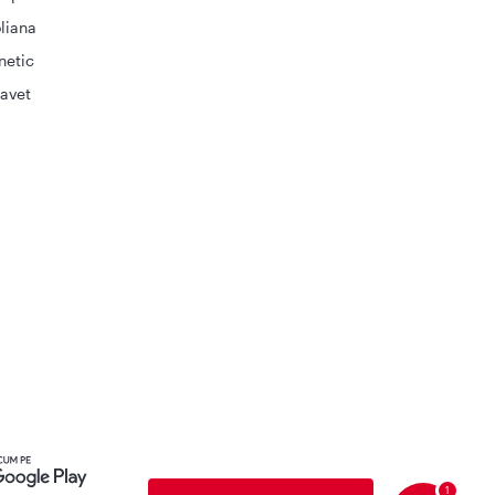
liana
netic
avet