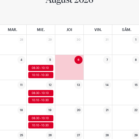
MAR.
MIE.
JOI
VIN.
SÂM.
28
29
30
31
1
4
5
6
7
8
08:30 - 10:10
10:10 - 10:30
11
12
13
14
15
08:30 - 10:10
10:10 - 10:30
18
19
20
21
22
08:30 - 10:10
10:10 - 10:30
25
26
27
28
29