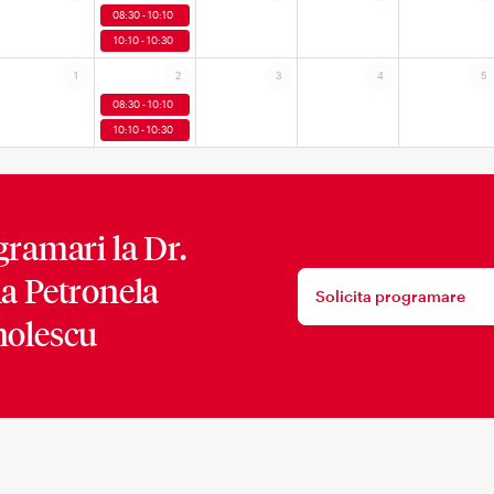
08:30 - 10:10
10:10 - 10:30
1
2
3
4
5
08:30 - 10:10
10:10 - 10:30
gramari la
Dr.
a Petronela
Solicita programare
olescu