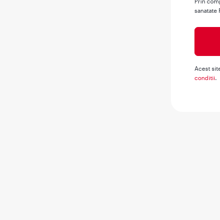
Prin comp
sanatate 
Acest sit
conditii
.