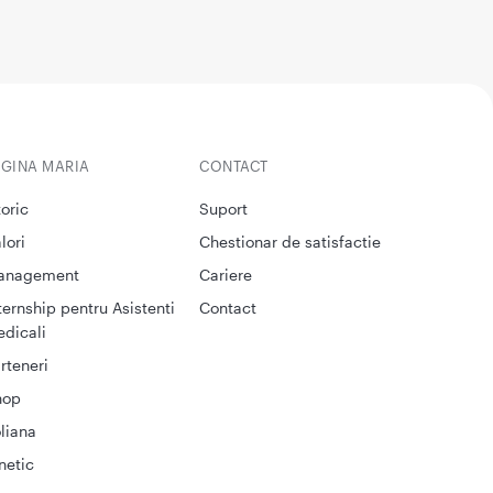
EGINA MARIA
CONTACT
toric
Suport
lori
Chestionar de satisfactie
anagement
Cariere
ternship pentru Asistenti
Contact
dicali
rteneri
hop
liana
netic