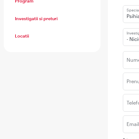
Program
Special
Psihi
Investigatii si preturi
Investi
Locatii
- Nic
Num
Pren
Telef
Emai