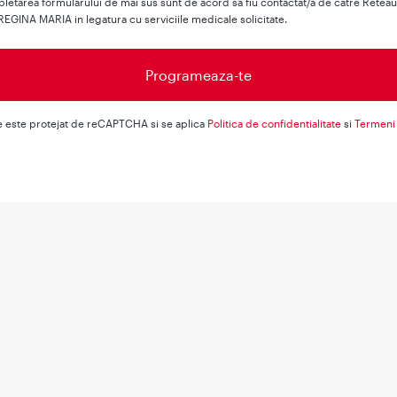
letarea formularului de mai sus sunt de acord sa fiu contactat/a de catre Retea
REGINA MARIA in legatura cu serviciile medicale solicitate.
e este protejat de reCAPTCHA si se aplica
Politica de confidentialitate
si
Termeni 