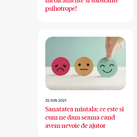
medicamente si substante
psihotrope!
25 IUN 2021
Sanatatea mintala: ce este si
cum ne dam seama cand
avem nevoie de ajutor