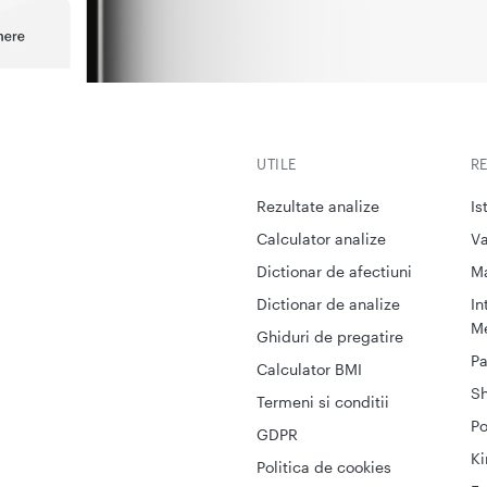
UTILE
R
Rezultate analize
Is
Calculator analize
Va
Dictionar de afectiuni
M
Dictionar de analize
In
Me
Ghiduri de pregatire
Pa
Calculator BMI
S
Termeni si conditii
Po
GDPR
Ki
Politica de cookies