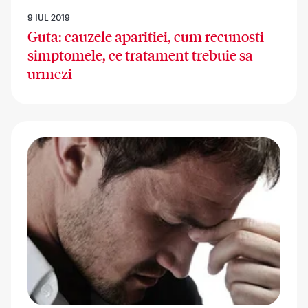
9 IUL 2019
Guta: cauzele aparitiei, cum recunosti
simptomele, ce tratament trebuie sa
urmezi