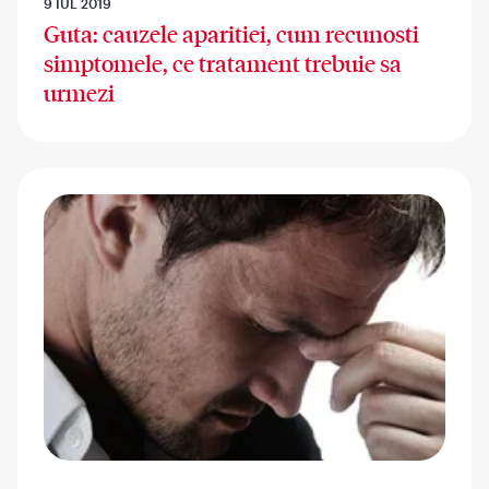
9 IUL 2019
Guta: cauzele aparitiei, cum recunosti
simptomele, ce tratament trebuie sa
urmezi