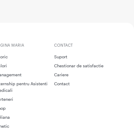
EGINA MARIA
CONTACT
toric
Suport
lori
Chestionar de satisfactie
anagement
Cariere
ternship pentru Asistenti
Contact
dicali
rteneri
hop
liana
netic