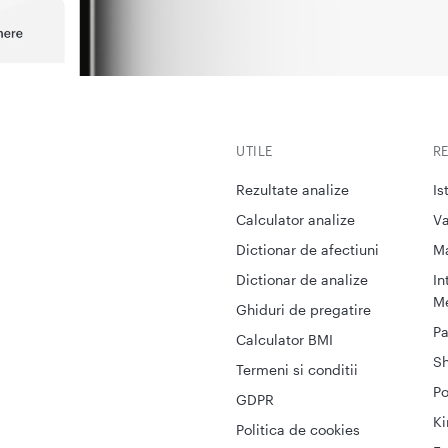
UTILE
R
Rezultate analize
Is
Calculator analize
Va
Dictionar de afectiuni
M
Dictionar de analize
In
Me
Ghiduri de pregatire
Pa
Calculator BMI
S
Termeni si conditii
Po
GDPR
Ki
Politica de cookies