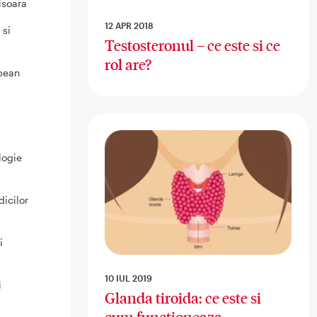
isoara
12 APR 2018
 si
Testosteronul – ce este si ce
rol are?
opean
logie
dicilor
i
10 IUL 2019
i
Glanda tiroida: ce este si