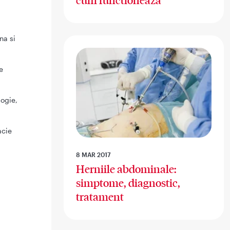
cum functioneaza
na si
e
logie,
acie
8 MAR 2017
Herniile abdominale:
simptome, diagnostic,
tratament