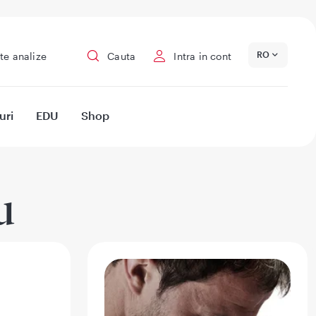
RO
te analize
Cauta
Intra in cont
uri
EDU
Shop
u