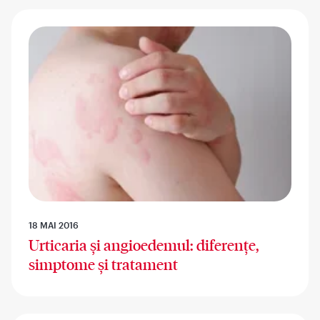
18 MAI 2016
Urticaria și angioedemul: diferențe,
simptome și tratament