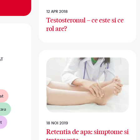
12 APR 2018
Testosteronul – ce este si ce
rol are?
AT
at
tau
t
18 NOI 2019
Retentia de apa: simptome si