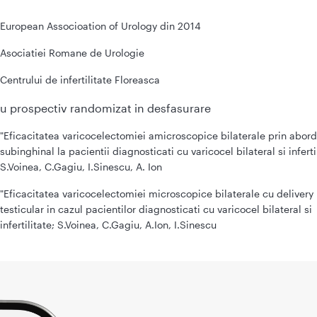
European Associoation of Urology din 2014
Asociatiei Romane de Urologie
Centrului de infertilitate Floreasca
u prospectiv randomizat in desfasurare
"Eficacitatea varicocelectomiei amicroscopice bilaterale prin abord
subinghinal la pacientii diagnosticati cu varicocel bilateral si inferti
S.Voinea, C.Gagiu, I.Sinescu, A. Ion
"Eficacitatea varicocelectomiei microscopice bilaterale cu delivery
testicular in cazul pacientilor diagnosticati cu varicocel bilateral si
infertilitate; S.Voinea, C.Gagiu, A.Ion, I.Sinescu