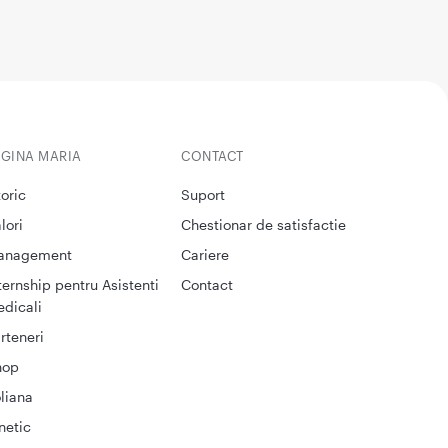
EGINA MARIA
CONTACT
toric
Suport
lori
Chestionar de satisfactie
anagement
Cariere
ternship pentru Asistenti
Contact
dicali
rteneri
hop
liana
netic