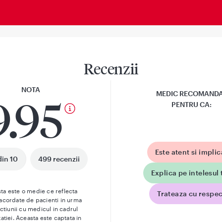
Recenzii
NOTA
MEDIC RECOMAND
9.95
PENTRU CA:
Este atent si implic
din 10
499 recenzii
Explica pe intelesul 
ta este o medie ce reflecta
Trateaza cu respec
 acordate de pacienti in urma
actiunii cu medicul in cadrul
atiei. Aceasta este captata in