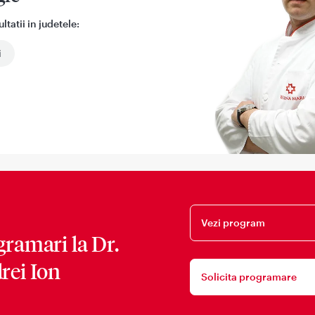
tatii in judetele:
i
Vezi program
gramari la
Dr.
rei Ion
Solicita programare