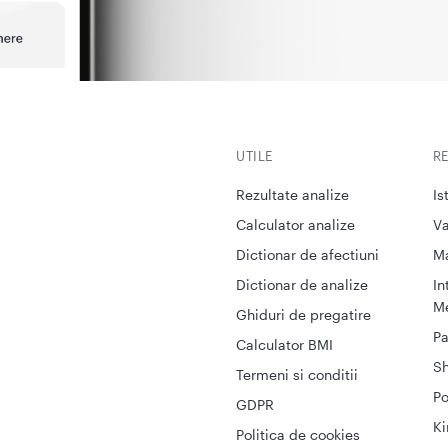
UTILE
R
Rezultate analize
Is
Calculator analize
Va
Dictionar de afectiuni
M
Dictionar de analize
In
Me
Ghiduri de pregatire
Pa
Calculator BMI
S
Termeni si conditii
Po
GDPR
Ki
Politica de cookies