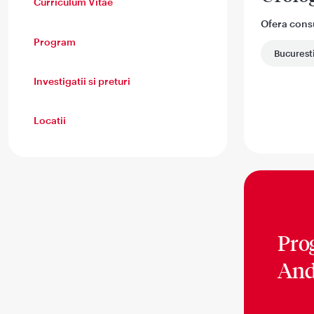
Curriculum Vitae
Ofera consul
Program
Bucurest
Investigatii si preturi
Locatii
Pro
And