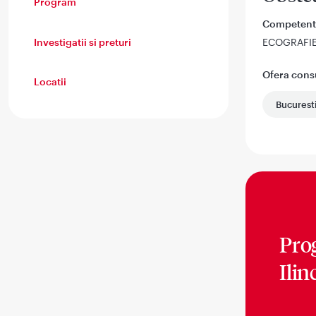
Program
Competent
Investigatii si preturi
ECOGRAFI
Ofera consul
Locatii
Bucurest
Pro
Ilin