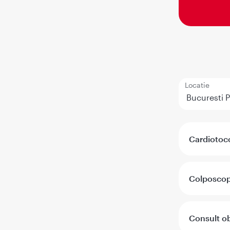
Locatie
Cardiotoc
Colposcop
Consult ob