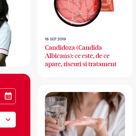
16 SEP 2019
Candidoza (Candida
Albicans): ce este, de ce
apare, riscuri si tratament