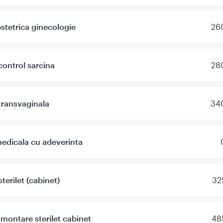
stetrica ginecologie
260
control sarcina
280
transvaginala
340
edicala cu adeverinta
terilet (cabinet)
32
ontare sterilet cabinet
48