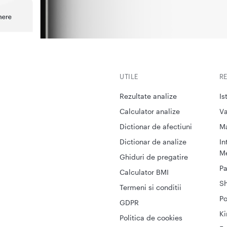
UTILE
R
Rezultate analize
Is
Calculator analize
Va
Dictionar de afectiuni
M
Dictionar de analize
In
Me
Ghiduri de pregatire
Pa
Calculator BMI
S
Termeni si conditii
Po
GDPR
Ki
Politica de cookies