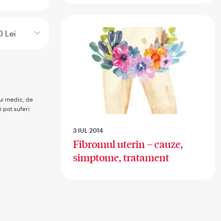
 Lei
rui medic, de
i pot suferi
3 IUL 2014
Fibromul uterin – cauze,
simptome, tratament