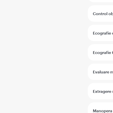
Control ob
Ecografie 
Ecografie 
Evaluare m
Extragere s
Manopera m