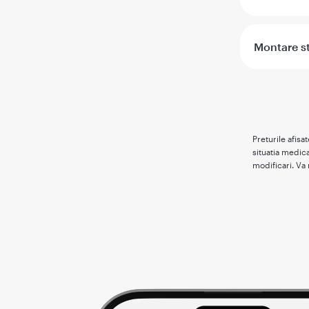
Montare st
Preturile afisa
situatia medica
modificari. Va 