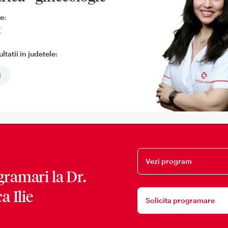
e:
E
tatii in judetele:
i
Vezi program
gramari la
Dr.
ca Ilie
Solicita programare