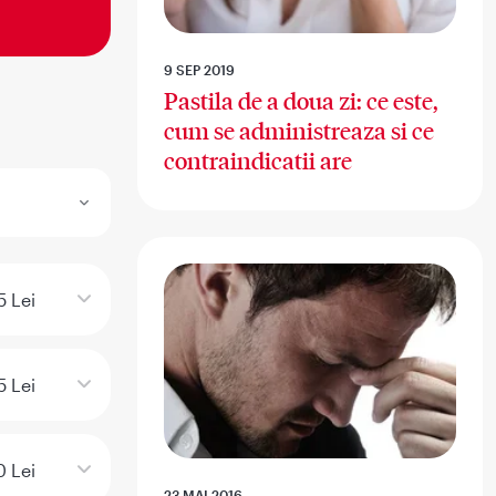
9 SEP 2019
Pastila de a doua zi: ce este,
cum se administreaza si ce
contraindicatii are
5 Lei
5 Lei
 Lei
23 MAI 2016