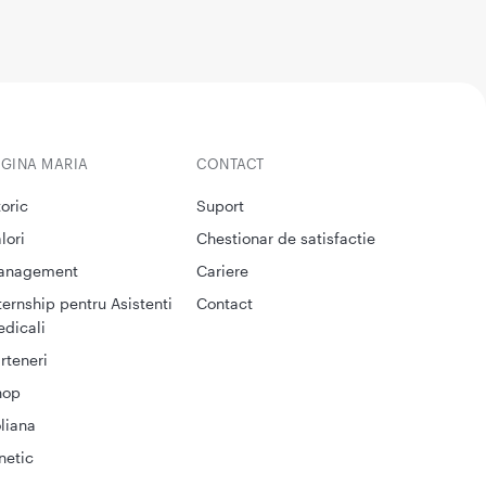
EGINA MARIA
CONTACT
toric
Suport
lori
Chestionar de satisfactie
anagement
Cariere
ternship pentru Asistenti
Contact
dicali
rteneri
hop
liana
netic