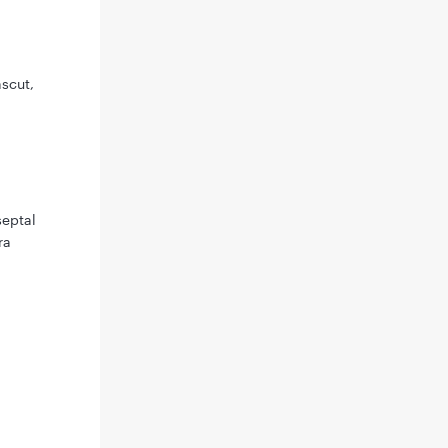
:
ascut,
septal
ra