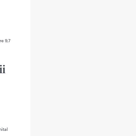
re 9,7
ii
ital