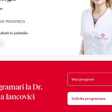
e:
E
IE PEDIATRICA
tatii in judetele:
i
Vezi program
gramari la
Dr.
ia Iancovici
Solicita programare