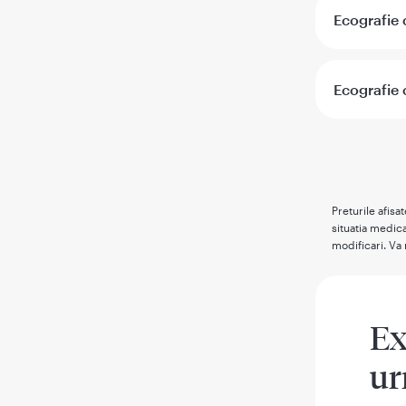
Ecografie 
Ecografie 
Preturile afisa
situatia medica
modificari. Va 
Ex
ur