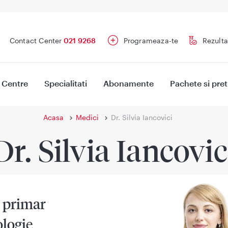
Contact Center
021 9268
Programeaza-te
Rezulta
Centre
Specialitati
Abonamente
Pachete si pret
Acasa
Medici
Dr. Silvia Iancovici
Dr. Silvia Iancovic
 primar
ologie