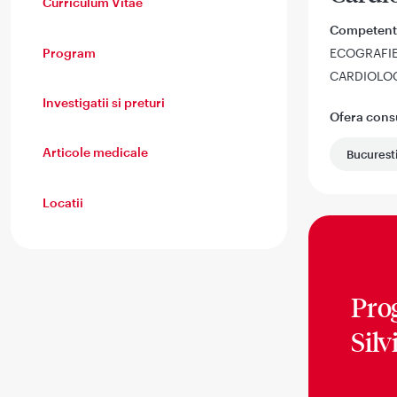
Curriculum Vitae
Competent
Program
ECOGRAFI
CARDIOLOG
Investigatii si preturi
Ofera consul
Articole medicale
Bucurest
Locatii
Pro
Silv