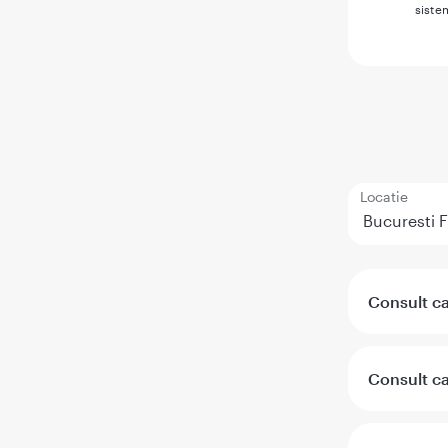
siste
Locatie
Consult ca
Consult ca