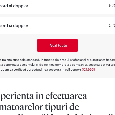
cord si doppler
52
cord si doppler
52
Vezi toate
te pe site sunt cele standard. In functie de gradul profesional si experienta fieca
la concreta a pacientului si de politica comerciala companiei, acestea pot varia s
rugam sa verificati corectitudinea acestora in call center:
021.9268
perienta in efectuarea
matoarelor tipuri de