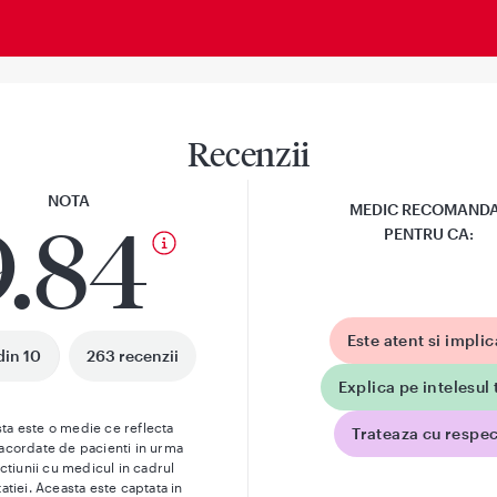
Recenzii
NOTA
MEDIC RECOMAND
9.84
PENTRU CA:
Este atent si implic
din 10
263 recenzii
Explica pe intelesul 
ta este o medie ce reflecta
Trateaza cu respec
 acordate de pacienti in urma
actiunii cu medicul in cadrul
atiei. Aceasta este captata in