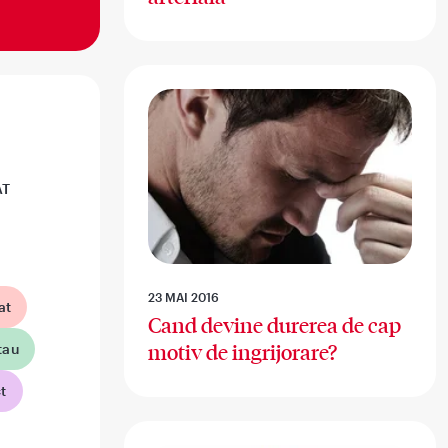
AT
23 MAI 2016
at
Cand devine durerea de cap
tau
motiv de ingrijorare?
t