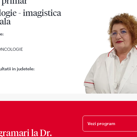
 primar
ogie - imagistica
ala
e:
 ONCOLOGIE
tatii in judetele:
Vezi program
gramari la
Dr.