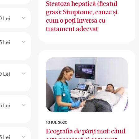
Steatoza hepatică (ficatul
gras): Simptome, cauze și
0 Lei
cum o poți inversa cu
tratament adecvat
5 Lei
0 Lei
5 Lei
10 IUL 2020
Ecografia de părți moi: când
5 Lei