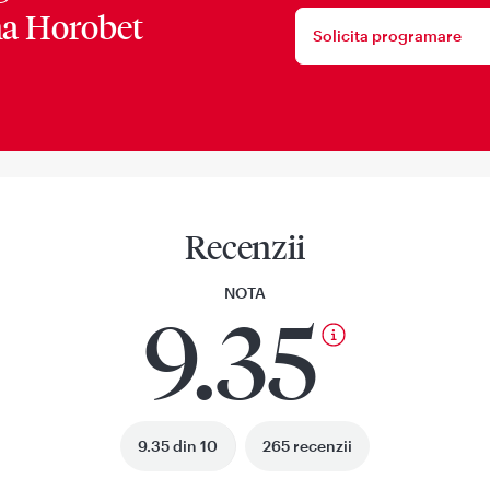
a Horobet
Solicita programare
Recenzii
NOTA
9.35
9.35 din 10
265 recenzii