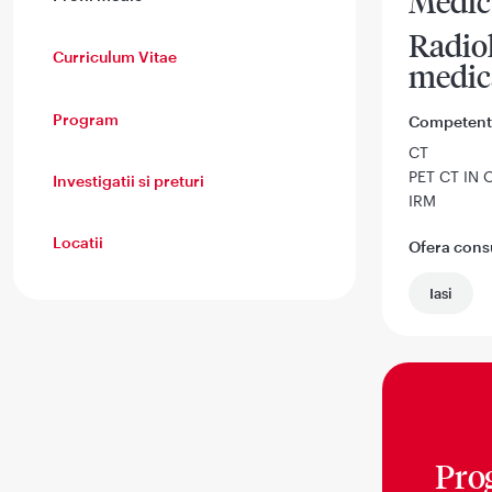
Medic
Radiol
Curriculum Vitae
medic
Program
Competent
CT
PET CT IN
Investigatii si preturi
IRM
Locatii
Ofera consul
Iasi
Pro