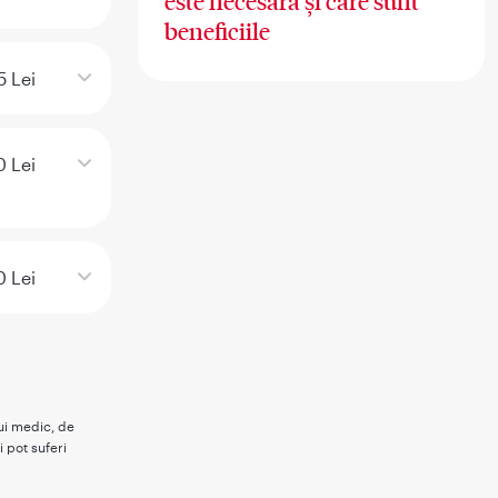
este necesară și care sunt
beneficiile
5 Lei
 Lei
0 Lei
rui medic, de
i pot suferi