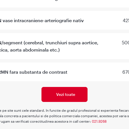
vase intracraniene-arteriografie nativ
42
segment (cerebral, trunchiuri supra aortice,
500
cica, aorta abdominala etc.)
RMN fara substanta de contrast
67
Vezi toate
te pe site sunt cele standard. In functie de gradul profesional si experienta fieca
la concreta a pacientului si de politica comerciala companiei, acestea pot varia s
rugam sa verificati corectitudinea acestora in call center:
021.9268