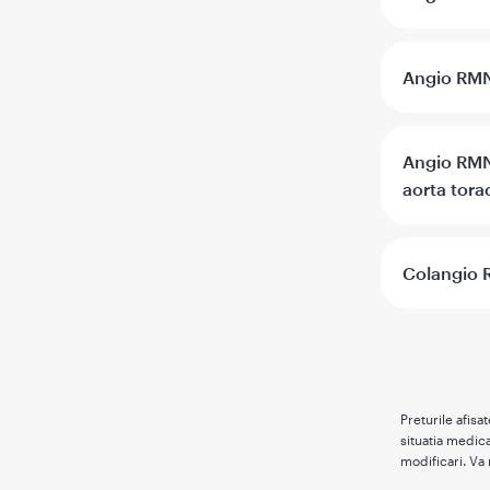
Angio RMN 
Angio RMN/
aorta tora
Colangio 
Preturile afisa
situatia medica
modificari. Va 