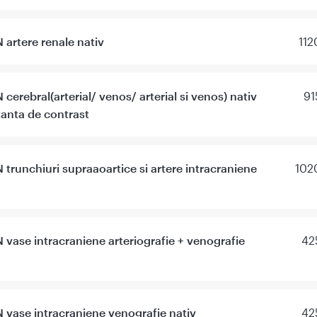
artere renale nativ
112
cerebral(arterial/ venos/ arterial si venos) nativ
91
tanta de contrast
trunchiuri supraaoartice si artere intracraniene
102
vase intracraniene arteriografie + venografie
42
vase intracraniene venografie nativ
42