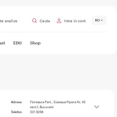
RO
te analize
Cauta
Intra in cont
uri
EDU
Shop
Adresa
Floreasca Park , Soseaua Pipera Nr. 43
sect.1, Bucuresti
Telefon
021 9268