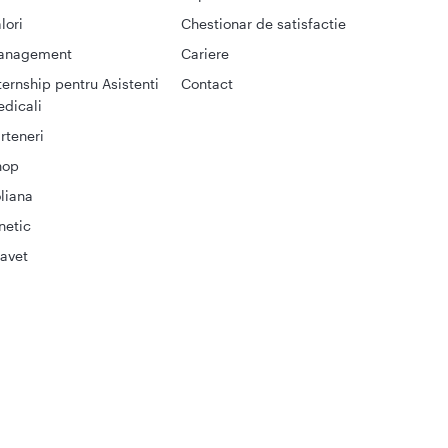
lori
Chestionar de satisfactie
anagement
Cariere
ternship pentru Asistenti
Contact
dicali
rteneri
hop
liana
netic
avet