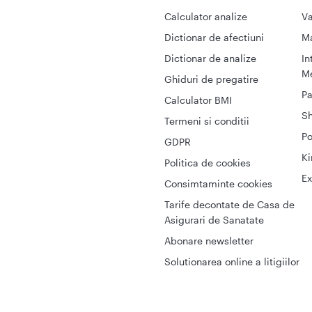
Calculator analize
Va
Dictionar de afectiuni
M
Dictionar de analize
In
Me
Ghiduri de pregatire
Pa
Calculator BMI
S
Termeni si conditii
Po
GDPR
Ki
Politica de cookies
Ex
Consimtaminte cookies
Tarife decontate de Casa de
Asigurari de Sanatate
Abonare newsletter
Solutionarea online a litigiilor