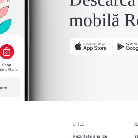
mobilă R
UTILE
R
Rezultate analize
Is