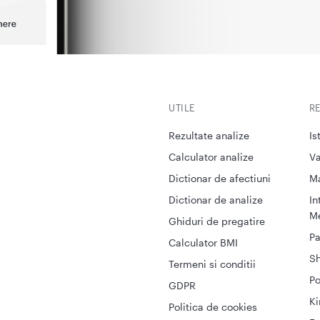
UTILE
R
Rezultate analize
Is
Calculator analize
Va
Dictionar de afectiuni
M
Dictionar de analize
In
Me
Ghiduri de pregatire
Pa
Calculator BMI
S
Termeni si conditii
Po
GDPR
Ki
Politica de cookies