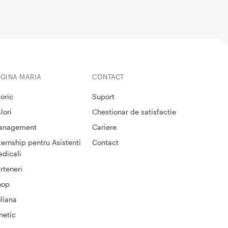
EGINA MARIA
CONTACT
toric
Suport
lori
Chestionar de satisfactie
anagement
Cariere
ternship pentru Asistenti
Contact
dicali
rteneri
hop
liana
netic