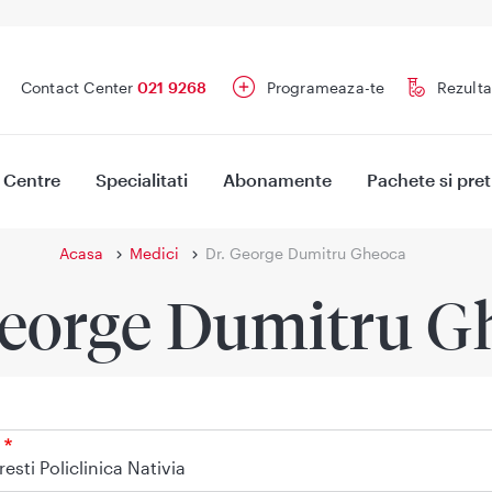
Contact Center
021 9268
Programeaza-te
Rezulta
Centre
Specialitati
Abonamente
Pachete si pret
Acasa
Medici
Dr. George Dumitru Gheoca
George Dumitru G
esti Policlinica Nativia