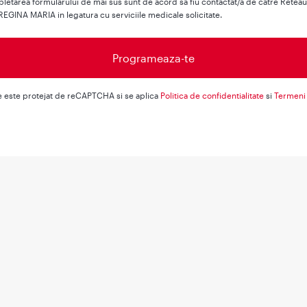
letarea formularului de mai sus sunt de acord sa fiu contactat/a de catre Retea
REGINA MARIA in legatura cu serviciile medicale solicitate.
e este protejat de reCAPTCHA si se aplica
Politica de confidentialitate
si
Termeni 