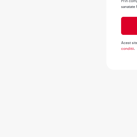
Prin comp
sanatate 
Acest sit
conditii
.