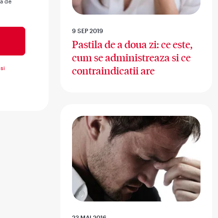
ua de
9 SEP 2019
Pastila de a doua zi: ce este,
cum se administreaza si ce
si
contraindicatii are
23 MAI 2016