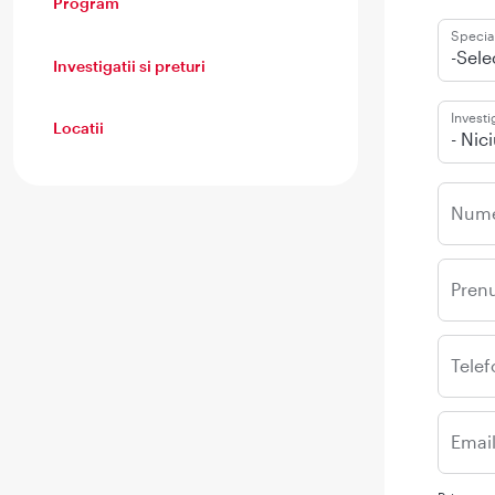
Program
Special
-Sele
Investigatii si preturi
Investi
Locatii
- Nic
Num
Pren
Telef
Emai