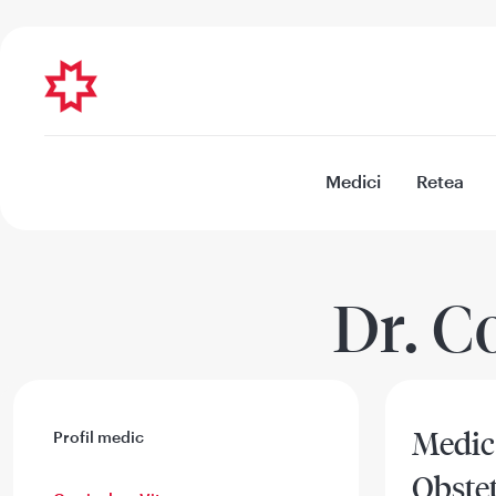
Medici
Retea
Dr. C
Medic 
Profil medic
Obstet