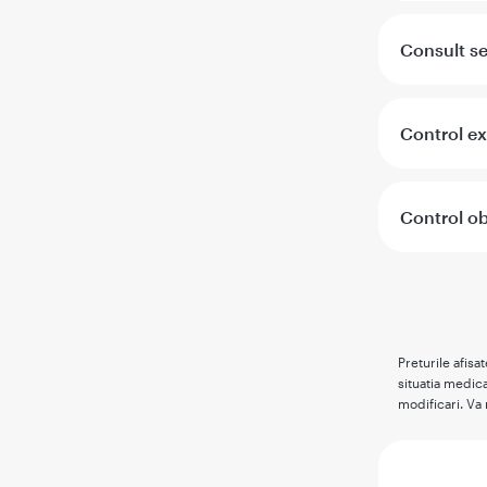
Consult s
Control exp
Control ob
Preturile afisa
situatia medica
modificari. Va 