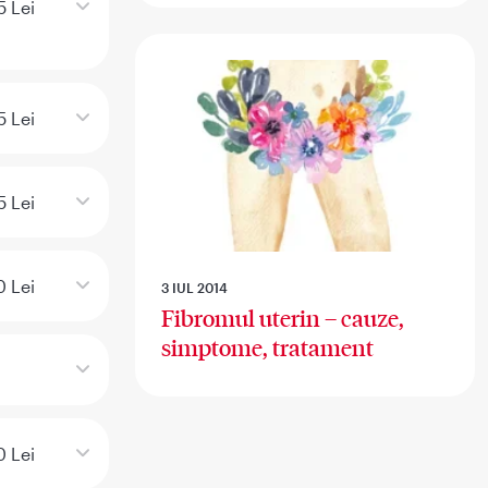
5 Lei
5 Lei
5 Lei
 Lei
3 IUL 2014
Fibromul uterin – cauze,
simptome, tratament
 Lei