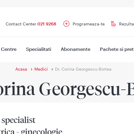
Contact Center
021 9268
Programeaza-te
Rezulta
Centre
Specialitati
Abonamente
Pachete si pret
Acasa
Medici
Dr. Corina Georgescu-Bortea
orina Georgescu-
specialist
rica - ginecologie