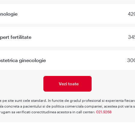
enologie
420
ert fertilitate
34
stetrica ginecologie
300
Vezi toate
te pe site sunt cele standard. In functie de gradul profesional si experienta fieca
la concreta a pacientului si de politica comerciala companiei, acestea pot varia s
rugam sa verificati corectitudinea acestora in call center:
021.9268