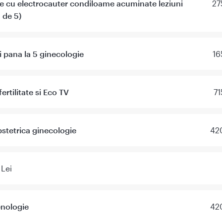
e cu electrocauter condiloame acuminate leziuni
27
 de 5)
i pana la 5 ginecologie
16
ertilitate si Eco TV
71
stetrica ginecologie
420
 Lei
enologie
420