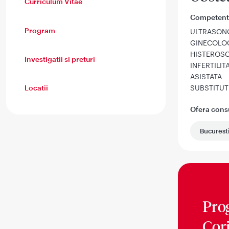
Curriculum Vitae
Competent
Program
ULTRASONO
GINECOLO
HISTEROSC
Investigatii si preturi
INFERTILI
ASISTATA
SUBSTITU
Locatii
Ofera consul
Bucurest
Pro
Cor