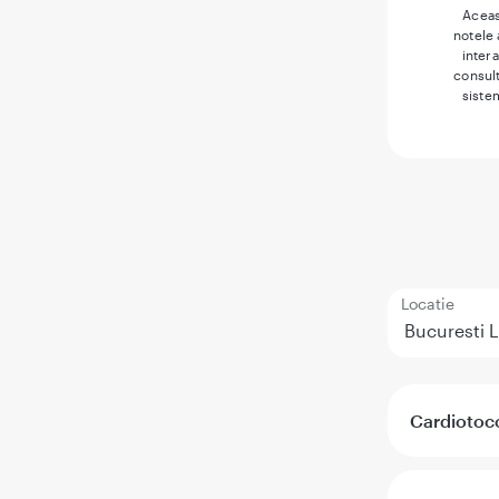
Aceas
notele
inter
consult
siste
Locatie
Cardiotoc