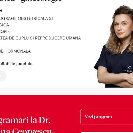
e:
GRAFIE OBSTETRICALA SI
GICA
OPIE
TATEA DE CUPLU SI REPRODUCERE UMANA
TIE HORMONALA
tatii in judetele:
i
Vezi program
gramari la
Dr.
ina Georgescu-