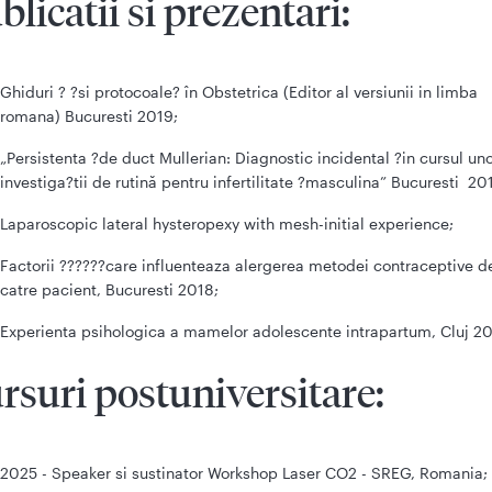
blicatii si prezentari:
Ghiduri ? ?si protocoale? în Obstetrica (Editor al versiunii in limba
romana) Bucuresti 2019;
„Persistenta ?de duct Mullerian: Diagnostic incidental ?in cursul un
investiga?tii de rutină pentru infertilitate ?masculina” Bucuresti 201
Laparoscopic lateral hysteropexy with mesh-initial experience;
Factorii ??????care influenteaza alergerea metodei contraceptive d
catre pacient, Bucuresti 2018;
Experienta psihologica a mamelor adolescente intrapartum, Cluj 20
rsuri postuniversitare:
2025 - Speaker si sustinator Workshop Laser CO2 - SREG, Romania;