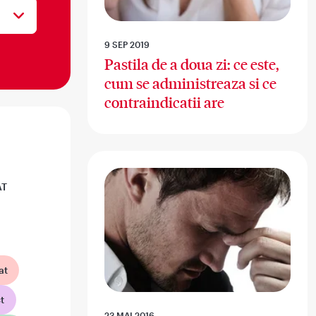
9 SEP 2019
Pastila de a doua zi: ce este,
cum se administreaza si ce
contraindicatii are
AT
at
t
23 MAI 2016