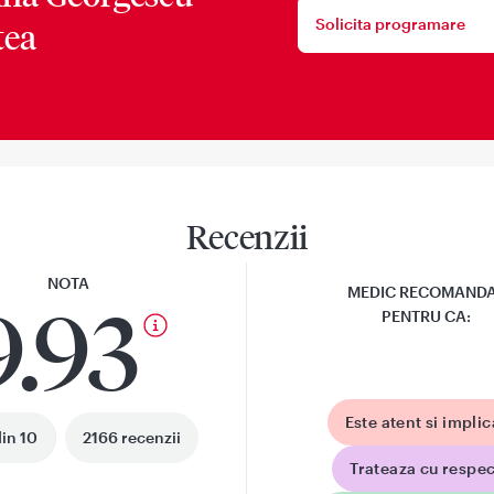
Solicita programare
tea
Recenzii
NOTA
MEDIC RECOMAND
9.93
PENTRU CA:
Este atent si implic
din 10
2166 recenzii
Trateaza cu respec