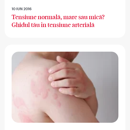
10 IUN 2016
Tensiune normală, mare sau mică?
Ghidul tău în tensiune arterială