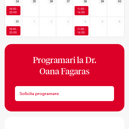
24
25
26
27
28
29
30
18:00 -
11:00 -
20:00
14:00
31
1
2
3
4
5
6
18:00 -
11:00 -
20:00
14:00
Programari la
Dr.
Oana Fagaras
Solicita programare