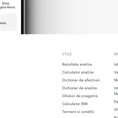
UTILE
R
Rezultate analize
Is
Calculator analize
Va
Dictionar de afectiuni
M
Dictionar de analize
In
Me
Ghiduri de pregatire
Pa
Calculator BMI
S
Termeni si conditii
Po