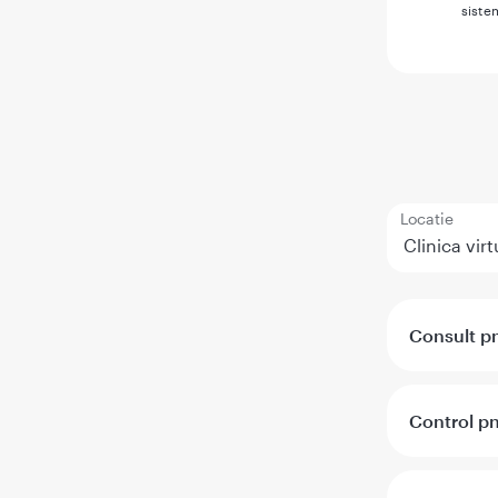
siste
Locatie
Consult p
Control p