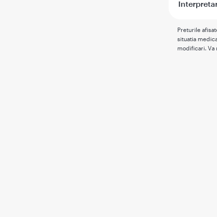
Interpreta
Preturile afisa
situatia medica
modificari. Va 