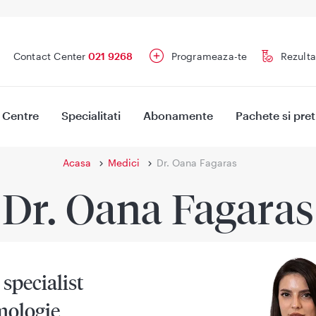
Contact Center
021 9268
Programeaza-te
Rezulta
Centre
Specialitati
Abonamente
Pachete si pret
Acasa
Medici
Dr. Oana Fagaras
Dr. Oana Fagaras
specialist
ologie