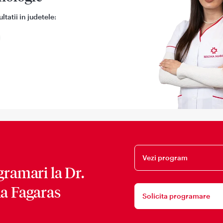
tatii in judetele:
Vezi program
gramari la
Dr.
a Fagaras
Solicita programare