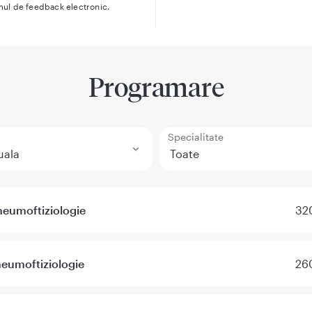
mul de feedback electronic.
Programare
Specialitate
neumoftiziologie
320
neumoftiziologie
260