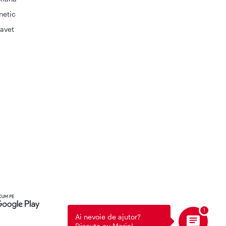
netic
avet
Ai nevoie de ajutor?
Discuta cu Maria!