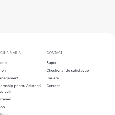
EGINA MARIA
CONTACT
toric
Suport
lori
Chestionar de satisfactie
anagement
Cariere
ternship pentru Asistenti
Contact
dicali
rteneri
hop
liana