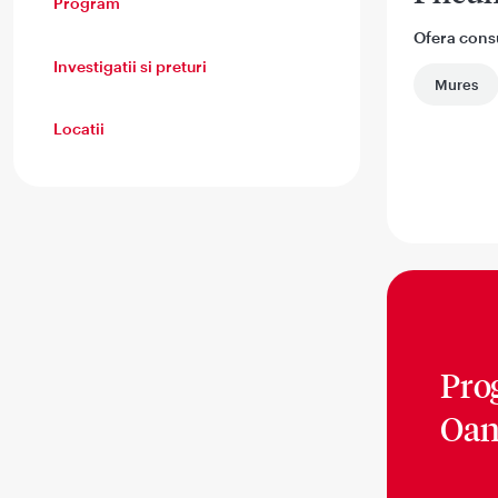
Program
Ofera consul
Investigatii si preturi
Mures
Locatii
Pro
Oan