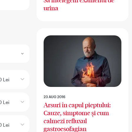
Sa intelegem examenul de
urina
 Lei
23 AUG 2016
 Lei
Arsuri în capul pieptului:
Cauze, simptome și cum
calmezi refluxul
 Lei
gastroesofagian