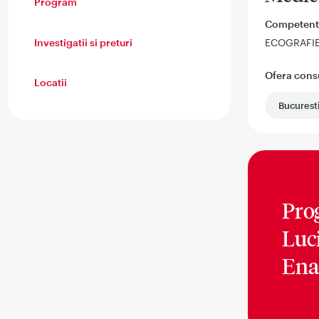
Program
Competent
Investigatii si preturi
ECOGRAFI
Ofera consul
Locatii
Bucurest
Pro
Luc
Ena