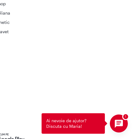
hop
liana
netic
avet
Ai nevoie de ajutor?
Discuta cu Maria!