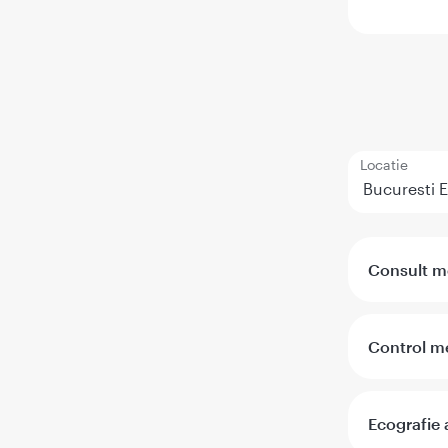
Locatie
Consult me
Control me
Ecografie 