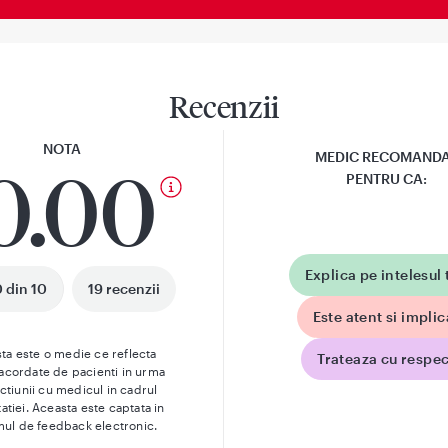
Recenzii
NOTA
MEDIC RECOMAND
0.00
PENTRU CA:
Explica pe intelesul 
 din 10
19 recenzii
Este atent si implic
ta este o medie ce reflecta
Trateaza cu respec
 acordate de pacienti in urma
actiunii cu medicul in cadrul
atiei. Aceasta este captata in
mul de feedback electronic.