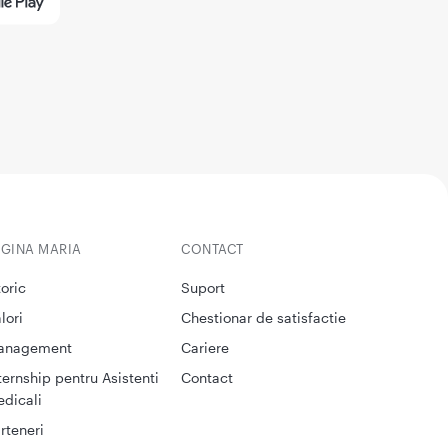
EGINA MARIA
CONTACT
toric
Suport
lori
Chestionar de satisfactie
anagement
Cariere
ternship pentru Asistenti
Contact
dicali
rteneri