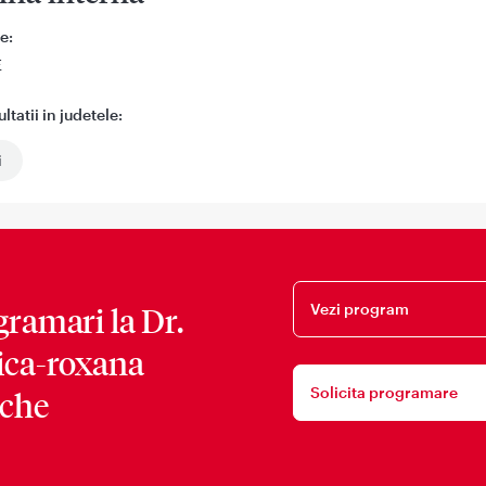
e:
E
tatii in judetele:
i
Vezi program
gramari la
Dr.
ica-roxana
Solicita programare
che