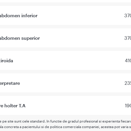
abdomen inferior
37
 abdomen superior
37
tiroida
41
erpretare
23
e holter T.A
19
te pe site sunt cele standard. In functie de gradul profesional si experienta fieca
la concreta a pacientului si de politica comerciala companiei, acestea pot varia s