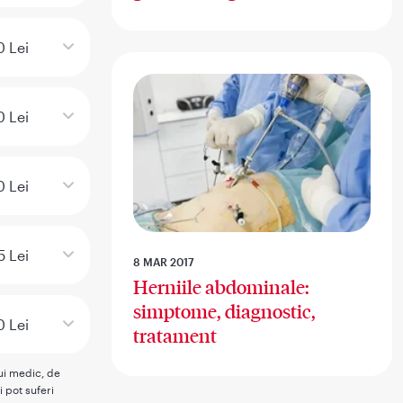
0 Lei
0 Lei
0 Lei
5 Lei
8 MAR 2017
Herniile abdominale:
simptome, diagnostic,
0 Lei
tratament
rui medic, de
i pot suferi