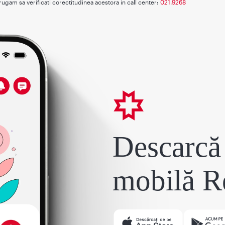
rugam sa verificati corectitudinea acestora in call center:
021.9268
Descarcă 
mobilă R