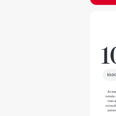
1
10.00
Aceas
notele
inter
consult
siste