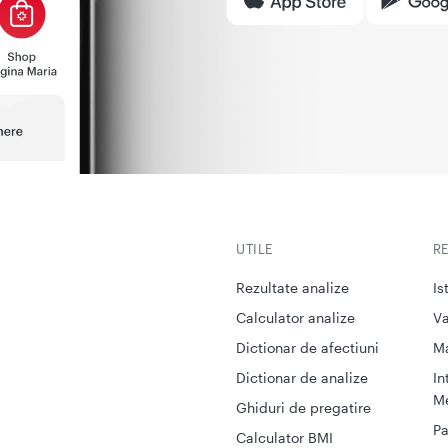
UTILE
R
Rezultate analize
Is
Calculator analize
Va
Dictionar de afectiuni
M
Dictionar de analize
In
Me
Ghiduri de pregatire
Pa
Calculator BMI