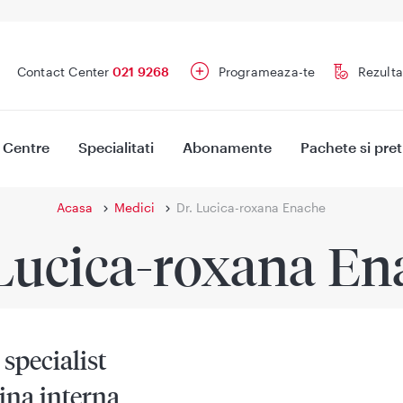
Contact Center
021 9268
Programeaza-te
Rezulta
Centre
Specialitati
Abonamente
Pachete si pret
Acasa
Medici
Dr. Lucica-roxana Enache
 Lucica-roxana En
specialist
ina interna