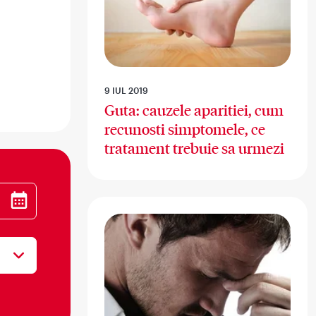
9 IUL 2019
Guta: cauzele aparitiei, cum
recunosti simptomele, ce
tratament trebuie sa urmezi