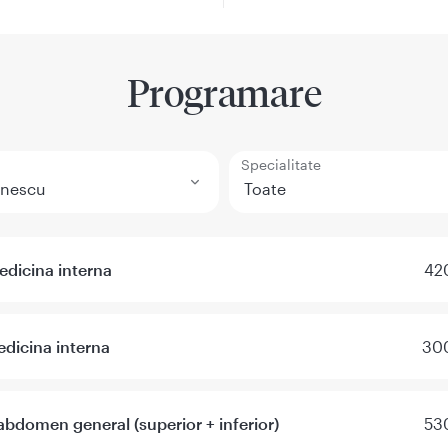
Programare
Specialitate
dicina interna
420
dicina interna
300
abdomen general (superior + inferior)
530