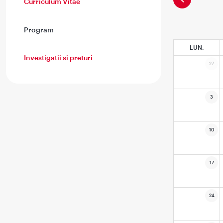
Curriculum Vitae
Program
LUN.
Investigatii si preturi
27
3
10
17
24