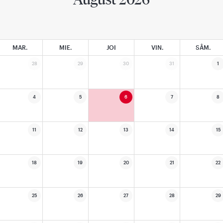
MAR.
MIE.
JOI
VIN.
SÂM.
28
29
30
31
1
4
5
6
7
8
11
12
13
14
15
18
19
20
21
22
25
26
27
28
29