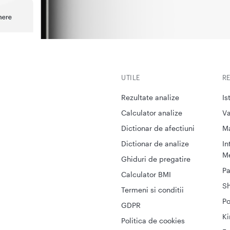
UTILE
R
Rezultate analize
Is
Calculator analize
Va
Dictionar de afectiuni
M
Dictionar de analize
In
Me
Ghiduri de pregatire
Pa
Calculator BMI
S
Termeni si conditii
Po
GDPR
Ki
Politica de cookies