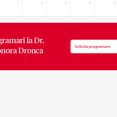
1
2
3
4
5
gramari la
Dr.
Solicita programare
onora Dronca