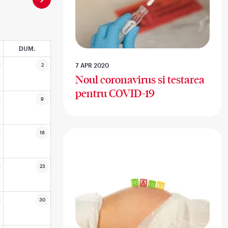
DUM.
7 APR 2020
2
Noul coronavirus si testarea
pentru COVID-19
9
16
23
30