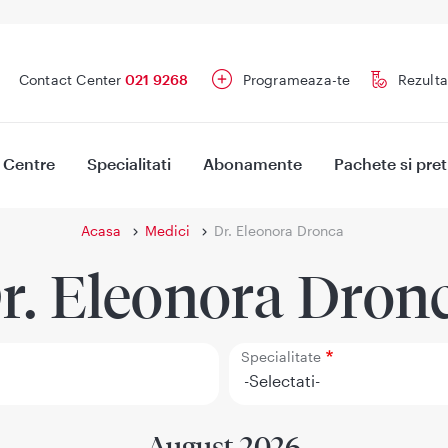
Contact Center
021 9268
Programeaza-te
Rezulta
Centre
Specialitati
Abonamente
Pachete si pret
Acasa
Medici
Dr. Eleonora Dronca
r. Eleonora Dron
Specialitate
August 2026