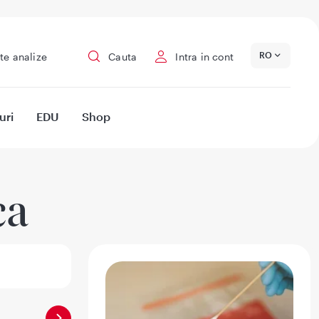
RO
te analize
Cauta
Intra in cont
uri
EDU
Shop
ca