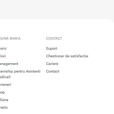
EGINA MARIA
CONTACT
toric
Suport
lori
Chestionar de satisfactie
anagement
Cariere
ternship pentru Asistenti
Contact
dicali
rteneri
hop
liana
netic