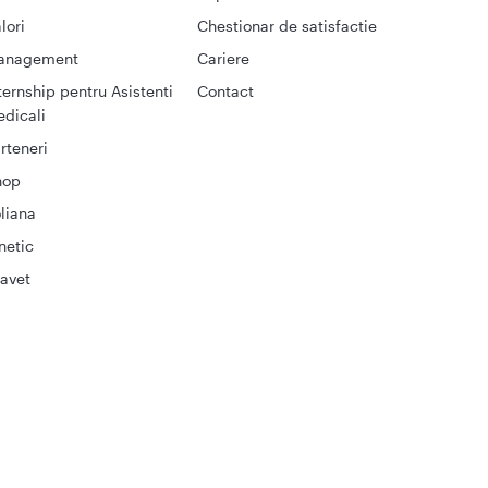
lori
Chestionar de satisfactie
anagement
Cariere
ternship pentru Asistenti
Contact
dicali
rteneri
hop
liana
netic
avet