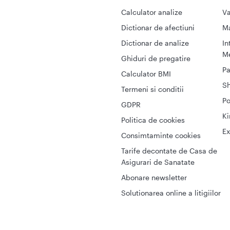
Calculator analize
Va
Dictionar de afectiuni
M
Dictionar de analize
In
Me
Ghiduri de pregatire
Pa
Calculator BMI
S
Termeni si conditii
Po
GDPR
Ki
Politica de cookies
Ex
Consimtaminte cookies
Tarife decontate de Casa de
Asigurari de Sanatate
Abonare newsletter
Solutionarea online a litigiilor