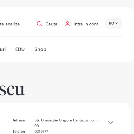
RO
te analize
Cauta
Intra in cont
uri
EDU
Shop
scu
Adresa
Str. Gheorghe Grigore Cantacuzino, nr.
90
Telefon
0219777