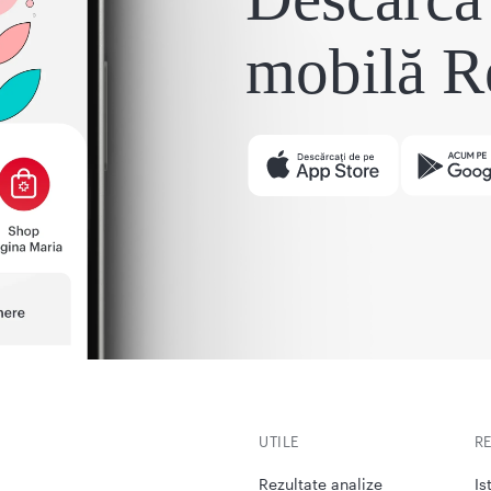
mobilă R
UTILE
R
Rezultate analize
Is