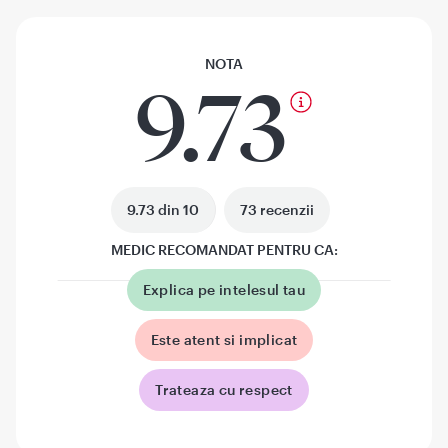
NOTA
9.73
9.73 din 10
73 recenzii
MEDIC RECOMANDAT PENTRU CA:
Explica pe intelesul tau
Este atent si implicat
Trateaza cu respect