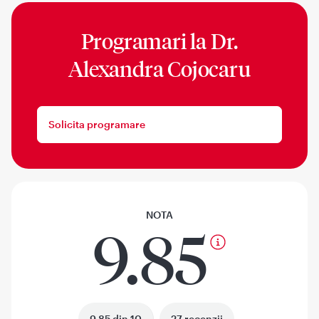
Programari la
Dr.
Alexandra Cojocaru
Solicita programare
NOTA
9.85
9.85 din 10
27 recenzii