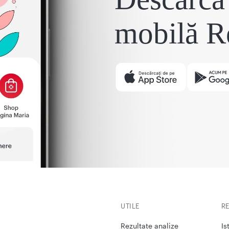
mobilă R
UTILE
R
Rezultate analize
Is