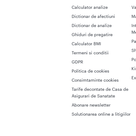
Calculator analize
Va
Dictionar de afectiuni
M
Dictionar de analize
In
Me
Ghiduri de pregatire
Pa
Calculator BMI
S
Termeni si conditii
Po
GDPR
Ki
Politica de cookies
Ex
Consimtaminte cookies
Tarife decontate de Casa de
Asigurari de Sanatate
Abonare newsletter
Solutionarea online a litigiilor