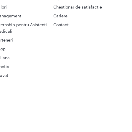
lori
Chestionar de satisfactie
anagement
Cariere
ternship pentru Asistenti
Contact
dicali
rteneri
hop
liana
netic
avet