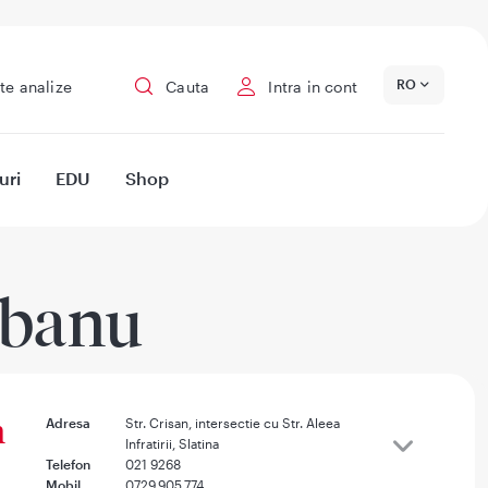
RO
te analize
Cauta
Intra in cont
uri
EDU
Shop
obanu
n
Adresa
Str. Crisan, intersectie cu Str. Aleea
Infratirii, Slatina
Telefon
021 9268
Mobil
0729.905.774