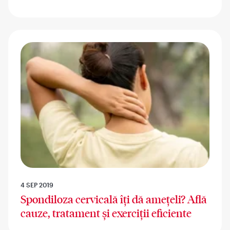
4 SEP 2019
Spondiloza cervicală îți dă amețeli? Află
cauze, tratament și exerciții eficiente