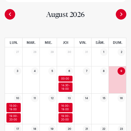
August 2026
LUN.
MAR.
MIE.
JOI
VIN.
SÂM.
DUM.
27
28
29
30
31
1
2
3
4
5
6
7
8
9
00:00
14:30 -
19:00
10
11
12
13
14
15
16
15:00 -
16:00 -
19:00
19:00
19:00 -
19:00 -
20:00
20:00
17
18
19
20
21
22
23