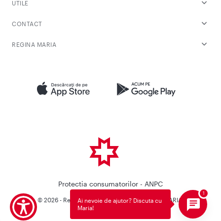
UTILE
CONTACT
REGINA MARIA
Protectia consumatorilor - ANPC
© 2026 - Reteaua Privata de Sanatate REGINA MARIA.
Ai nevoie de ajutor? Discuta cu
Maria!
Toate drepturile rezervate.