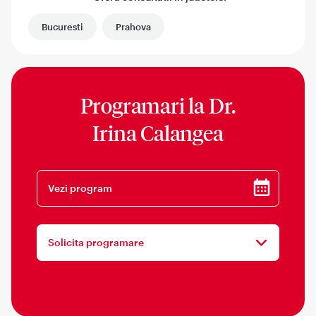
Bucuresti
Prahova
Programari la
Dr.
Irina Calangea
Vezi program
Solicita programare