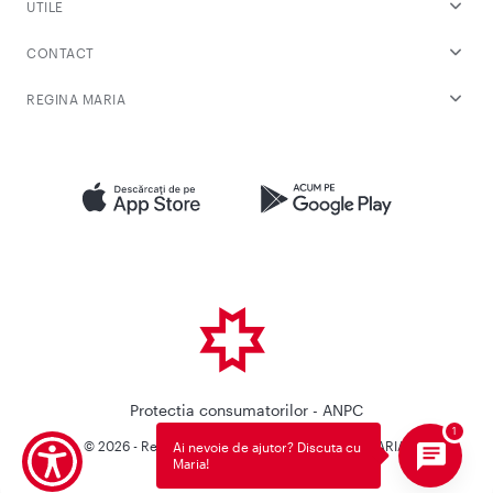
UTILE
CONTACT
REGINA MARIA
Protectia consumatorilor - ANPC
© 2026 - Reteaua Privata de Sanatate REGINA MARIA.
Ai nevoie de ajutor? Discuta cu
Maria!
Toate drepturile rezervate.