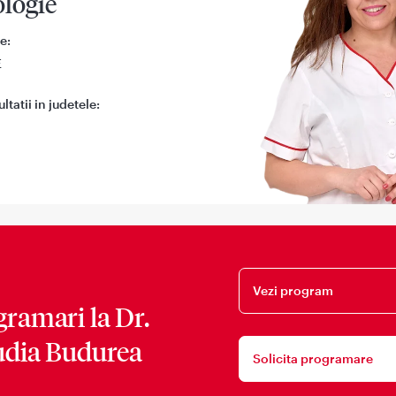
ologie
e:
E
tatii in judetele:
Vezi program
gramari la
Dr.
udia Budurea
Solicita programare