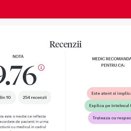
Recenzii
NOTA
MEDIC RECOMAND
9.76
PENTRU CA:
Este atent si implic
din 10
254 recenzii
Explica pe intelesul 
ta este o medie ce reflecta
Trateaza cu respec
 acordate de pacienti in urma
actiunii cu medicul in cadrul