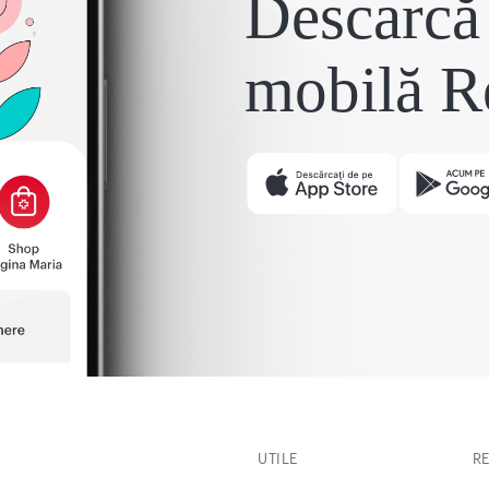
Descarcă 
mobilă R
UTILE
R