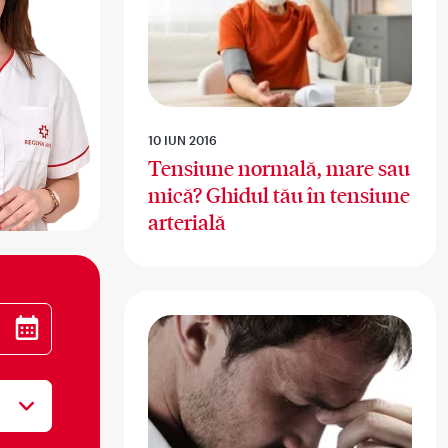
10 IUN 2016
Tensiune normală, mare sau
mică? Ghidul tău în tensiune
arterială