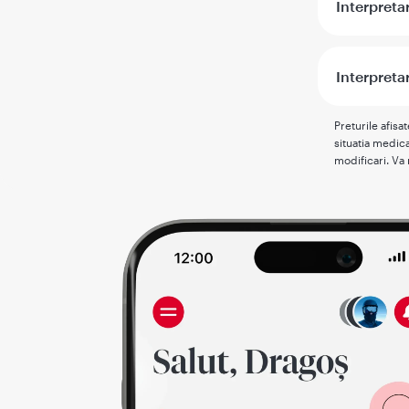
Interpreta
Interpretar
Preturile afisa
situatia medica
modificari. Va 