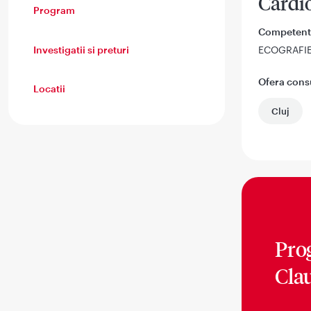
Cardi
Program
Competent
Investigatii si preturi
ECOGRAFI
Ofera consul
Locatii
Cluj
Pro
Cla