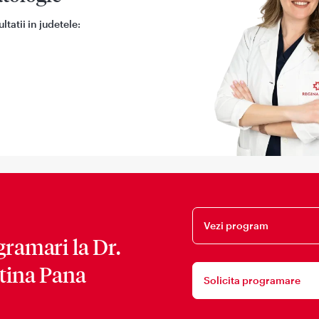
tatii in judetele:
Vezi program
gramari la
Dr.
stina Pana
Solicita programare