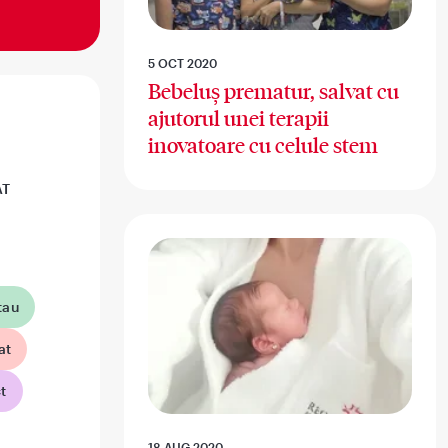
5 OCT 2020
Bebeluș prematur, salvat cu
ajutorul unei terapii
inovatoare cu celule stem
AT
tau
at
t
18 AUG 2020