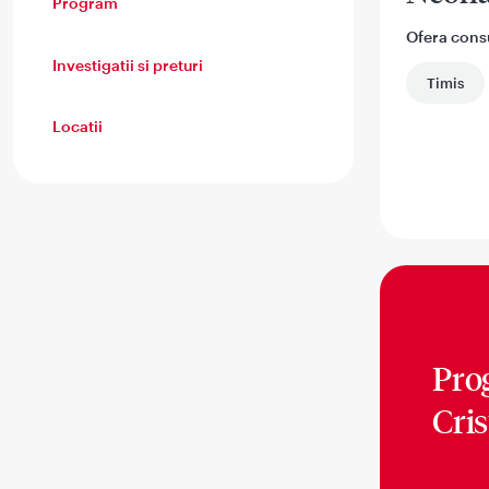
Program
Ofera consul
Investigatii si preturi
Timis
Locatii
Pro
Cri