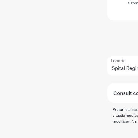
siste
Locatie
Consult cop
Preturile afisa
situatia medica
modificari. Va 