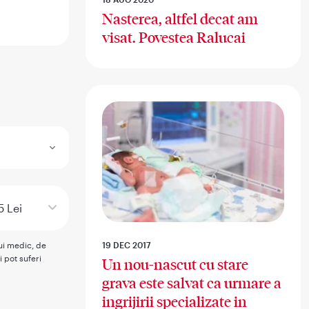
Nasterea, altfel decat am
visat. Povestea Ralucai
5 Lei
rui medic, de
19 DEC 2017
i pot suferi
Un nou-nascut cu stare
grava este salvat ca urmare a
ingrijirii specializate in