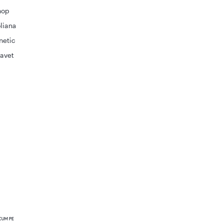
hop
liana
netic
avet