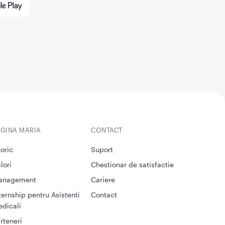
EGINA MARIA
CONTACT
toric
Suport
lori
Chestionar de satisfactie
anagement
Cariere
ternship pentru Asistenti
Contact
dicali
rteneri