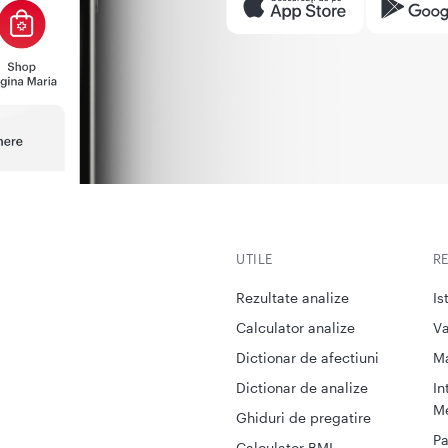
UTILE
R
Rezultate analize
Is
Calculator analize
Va
Dictionar de afectiuni
M
Dictionar de analize
In
Me
Ghiduri de pregatire
Pa
Calculator BMI