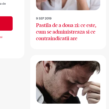
ua de
9 SEP 2019
Pastila de a doua zi: ce este,
cum se administreaza si ce
si
contraindicatii are