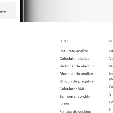
UTILE
R
Rezultate analize
Is
Calculator analize
Va
Dictionar de afectiuni
M
Dictionar de analize
In
Me
Ghiduri de pregatire
Pa
Calculator BMI
S
Termeni si conditii
Po
GDPR
Ki
Politica de cookies