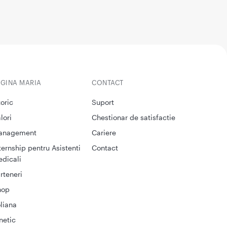
EGINA MARIA
CONTACT
toric
Suport
lori
Chestionar de satisfactie
anagement
Cariere
ternship pentru Asistenti
Contact
dicali
rteneri
hop
liana
netic