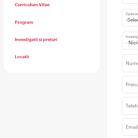
Curriculum Vitae
Special
-Sele
Program
Investi
Investigatii si preturi
- Nic
Locatii
Num
Pren
Telef
Emai